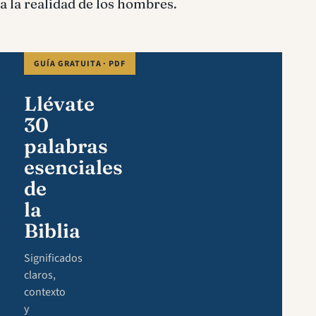
a la realidad de los hombres.
GUÍA GRATUITA · PDF
Llévate
30
palabras
esenciales
de
la
Biblia
Significados
claros,
contexto
y