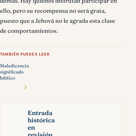
demás. Hay quienes disfrutan participar en
ello, pero su recompensa no será grata,
puesto que a Jehová no le agrada esta clase
de comportamientos.
TAMBIÉN PUEDES LEER
Maledicencia
significado
bíblico
Entrada
histórica
en
revisión