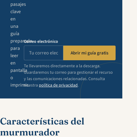
pasajes
clave
en
una
guía
preparada
Correo electrónico
para
Abrir mi guía gratis
leer
en
Te llevaremos directamente a la descarga.
pantalla
Guardaremos tu correo para gestionar el recurso
o
y las comunicaciones relacionadas. Consulta
imprimir.
nuestra
política de privacidad
.
Características del
murmurador