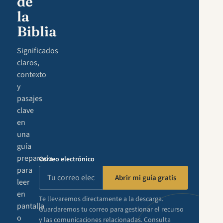
de
la
Biblia
Significados
claros,
contexto
y
pasajes
clave
en
una
guía
preparada
Correo electrónico
para
Abrir mi guía gratis
leer
en
Te llevaremos directamente a la descarga.
pantalla
Guardaremos tu correo para gestionar el recurso
o
y las comunicaciones relacionadas. Consulta