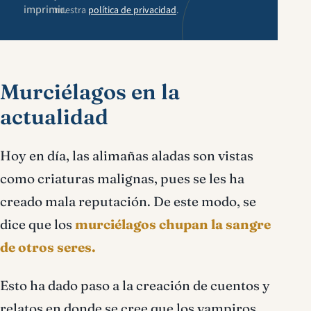
imprimir.
nuestra
política de privacidad
.
Murciélagos en la
actualidad
Hoy en día, las alimañas aladas son vistas
como criaturas malignas, pues se les ha
creado mala reputación. De este modo, se
dice que los
murciélagos chupan la sangre
de otros seres.
Esto ha dado paso a la creación de cuentos y
relatos en donde se cree que los vampiros