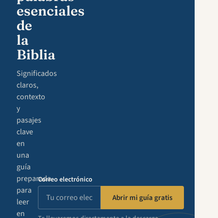
esenciales
de
la
Biblia
Significados
claros,
contexto
y
pasajes
clave
en
una
guía
preparada
Correo electrónico
para
Abrir mi guía gratis
leer
en