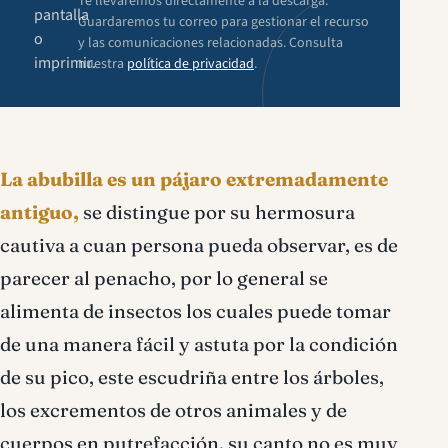
Te llevaremos directamente a la descarga.
pantalla
Guardaremos tu correo para gestionar el recurso
o
y las comunicaciones relacionadas. Consulta
imprimir.
nuestra
política de privacidad
.
La abubilla es un pájaro extremadamente
antiguo,
se distingue por su hermosura
cautiva a cuan persona pueda observar, es de
parecer al penacho, por lo general se
alimenta de insectos los cuales puede tomar
de una manera fácil y astuta por la condición
de su pico, este escudriña entre los árboles,
los excrementos de otros animales y de
cuerpos en putrefacción, su canto no es muy