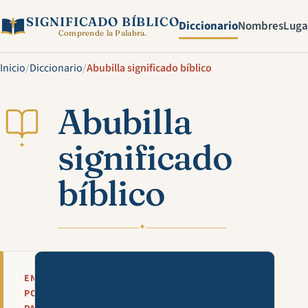
SIGNIFICADO BÍBLICO
Diccionario
Nombres
Luga
Comprende la Palabra.
Inicio
/
Diccionario
/
Abubilla significado bíblico
Abubilla
significado
✦
bíblico
✦
Mira esta explicación en víde
EN
POCAS