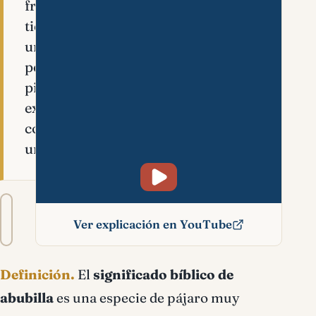
frondoso,
tiene
un
peculiar
pico
extenso,
con
una…
Tamaño
A−
A+
del
Ver explicación en YouTube
texto
Abubilla significado
Definición.
El
significado bíblico de
bíblico
abubilla
es una especie de pájaro muy