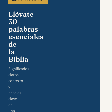
GUÍA GRATUITA · PDF
Llévate
30
palabras
esenciales
de
la
Biblia
Significados
claros,
contexto
y
pasajes
clave
en
una