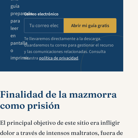
guía
preparada
Correo electrónico
para
Abrir mi guía gratis
leer
en
Te llevaremos directamente a la descarga.
pantalla
Guardaremos tu correo para gestionar el recurso
o
y las comunicaciones relacionadas. Consulta
imprimir.
nuestra
política de privacidad
.
Finalidad de la mazmorra
como prisión
El principal objetivo de este sitio era infligir
dolor a través de intensos maltratos, fuera de