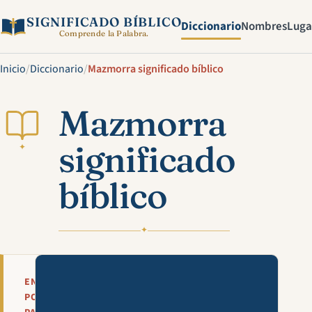
SIGNIFICADO BÍBLICO
Diccionario
Nombres
Luga
Comprende la Palabra.
Inicio
/
Diccionario
/
Mazmorra significado bíblico
Mazmorra
significado
✦
bíblico
✦
Mira esta explicación en víde
EN
POCAS