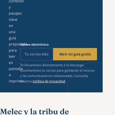
contexto
y
pasajes
clave
en
una
guía
preparada
Correo electrónico
para
Abrir mi guía gratis
leer
en
Te llevaremos directamente a la descarga.
pantalla
Guardaremos tu correo para gestionar el recurso
o
y las comunicaciones relacionadas. Consulta
imprimir.
nuestra
política de privacidad
.
Melec y la tribu de