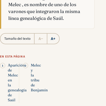
Melec , es nombre de uno de los
varones que integraron la misma
línea genealógica de Saúl.
A−
A+
Tamaño del texto
EN ESTA PÁGINA
Aparición
Melec
de
y
Melec
la
en
tribu
la
de
genealogía
Benjamín
de
Saúl