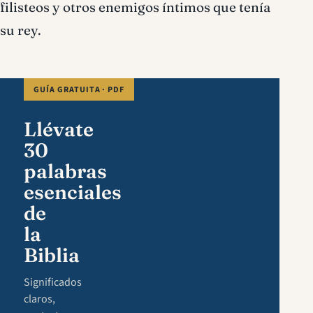
filisteos y otros enemigos íntimos que tenía
su rey.
GUÍA GRATUITA · PDF
Llévate
30
palabras
esenciales
de
la
Biblia
Significados
claros,