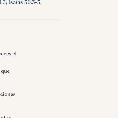
3; Isaías 56:3-5;
veces el
o que
nciones
autor