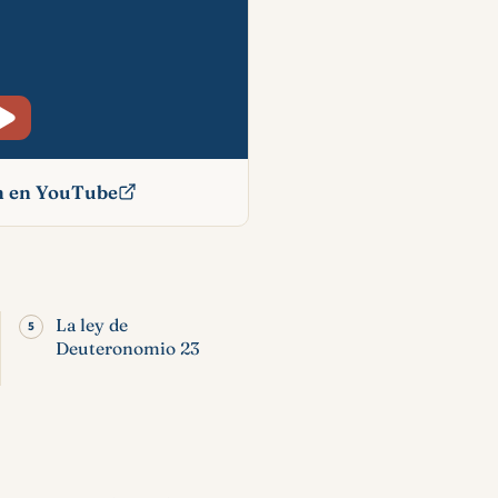
ón en YouTube
lia:
os y
La ley de
Deuteronomio 23