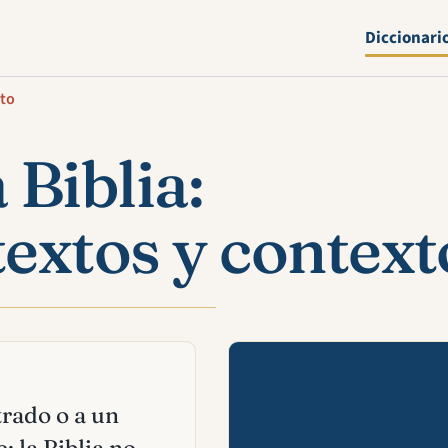
Diccionari
xto
 Biblia:
textos y context
Mira esta 
rado o a un