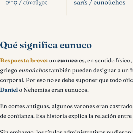
סָרִיס / εὐνοῦχος
sarís / eunoûchos
Qué significa eunuco
Respuesta breve:
un
eunuco
es, en sentido físico
griego
eunoûchos
también pueden designar a un fu
corporal. Por eso no se debe suponer que todo ofi
Daniel
o Nehemías eran eunucos.
En cortes antiguas, algunos varones eran castrados
de confianza. Esa historia explica la relación entre 
Sin embargo, los títulos administrativos pudieron 