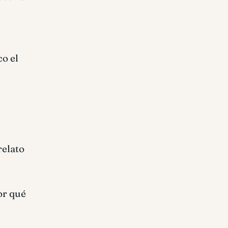
co el
relato
or qué