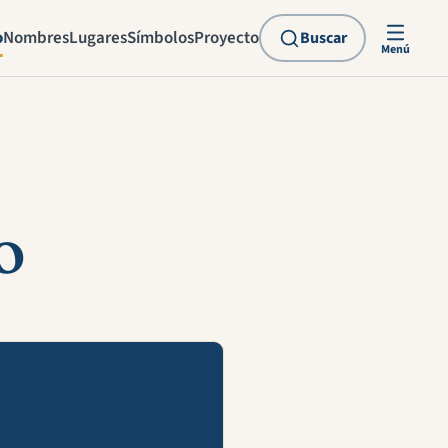
o
Nombres
Lugares
Símbolos
Proyecto
Buscar
Menú
o
explicación en vídeo