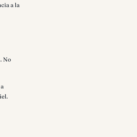
cia a la
s. No
 a
el.