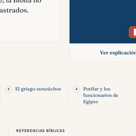
; la Biblia no
astrados.
Ver explicaci
Eunuco en la Bib
significado, text
contexto
El griego eunoûchos
Potifar y los
funcionarios de
Egipto
REFERENCIAS BÍBLICAS