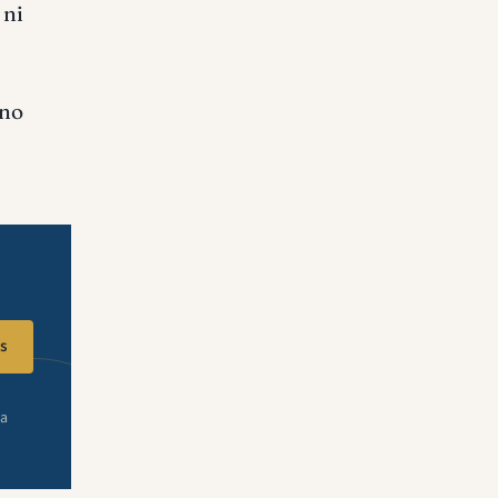
 ni
 no
s
ra