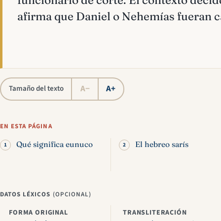
funcionario de corte. El contexto decide
afirma que Daniel o Nehemías fueran c
A−
A+
Tamaño del texto
EN ESTA PÁGINA
Qué significa eunuco
El hebreo sarís
DATOS LÉXICOS
(OPCIONAL)
FORMA ORIGINAL
TRANSLITERACIÓN