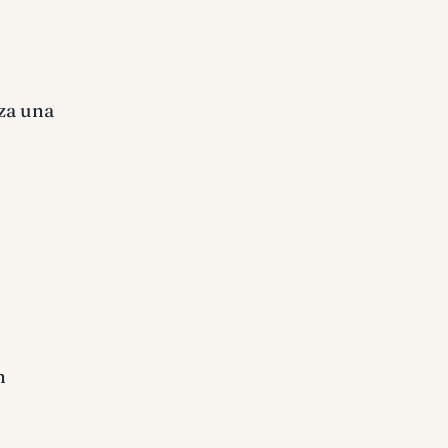
iza una
n