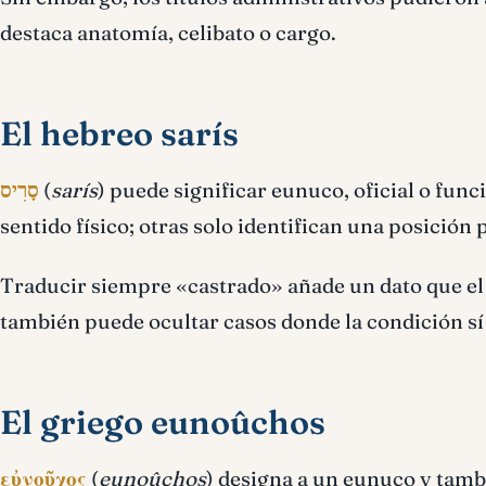
destaca anatomía, celibato o cargo.
El hebreo sarís
סָרִיס
(
sarís
) puede significar eunuco, oficial o fun
sentido físico; otras solo identifican una posición 
Traducir siempre «castrado» añade un dato que el 
también puede ocultar casos donde la condición sí
El griego eunoûchos
εὐνοῦχος
(
eunoûchos
) designa a un eunuco y tambi