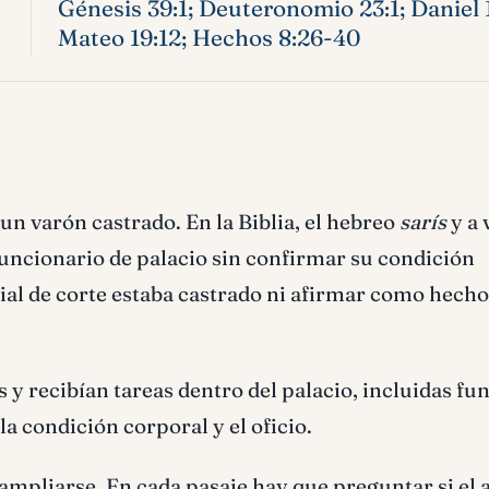
Génesis 39:1; Deuteronomio 23:1; Daniel 1:
Mateo 19:12; Hechos 8:26-40
, un varón castrado. En la Biblia, el hebreo
sarís
y a 
ncionario de palacio sin confirmar su condición
cial de corte estaba castrado ni afirmar como hech
 y recibían tareas dentro del palacio, incluidas fu
la condición corporal y el oficio.
ampliarse. En cada pasaje hay que preguntar si el 