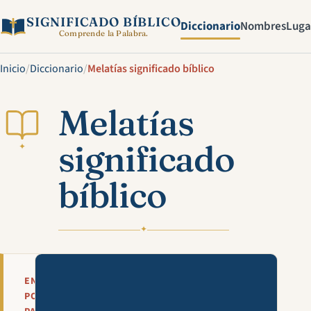
SIGNIFICADO BÍBLICO
Diccionario
Nombres
Luga
Comprende la Palabra.
Inicio
/
Diccionario
/
Melatías significado bíblico
Melatías
significado
✦
bíblico
✦
Mira esta explicación en víde
EN
POCAS