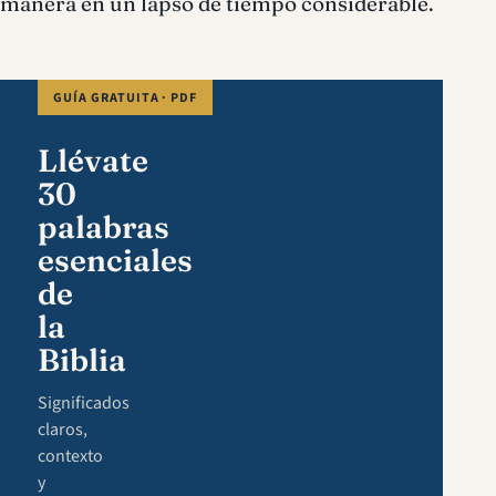
manera en un lapso de tiempo considerable.
GUÍA GRATUITA · PDF
Llévate
30
palabras
esenciales
de
la
Biblia
Significados
claros,
contexto
y