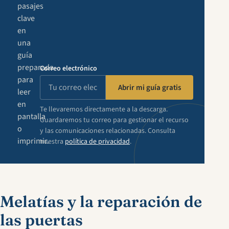
pasajes
clave
en
una
guía
preparada
Correo electrónico
para
Abrir mi guía gratis
leer
en
Te llevaremos directamente a la descarga.
pantalla
Guardaremos tu correo para gestionar el recurso
o
y las comunicaciones relacionadas. Consulta
imprimir.
nuestra
política de privacidad
.
Melatías y la reparación de
las puertas