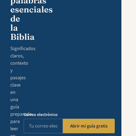
palabras
esenciales
de
la
Biblia
Significados
claros,
contexto
y
pasajes
clave
en
una
guía
preparada
Correo electrónico
para
Abrir mi guía gratis
leer