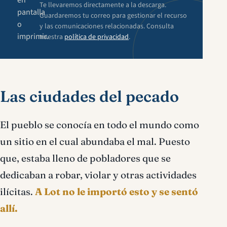
en
Te llevaremos directamente a la descarga.
pantalla
Guardaremos tu correo para gestionar el recurso
o
y las comunicaciones relacionadas. Consulta
imprimir.
nuestra
política de privacidad
.
Las ciudades del pecado
El pueblo se conocía en todo el mundo como
un sitio en el cual abundaba el mal. Puesto
que, estaba lleno de pobladores que se
dedicaban a robar, violar y otras actividades
ilícitas.
A Lot no le importó esto y se sentó
allí.