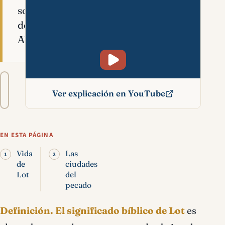
sobrino
de
Abraham.
Tamaño
A−
A+
del
Ver explicación en YouTube
texto
Lot significado bíblico
EN ESTA PÁGINA
Vida
Las
de
ciudades
Lot
del
pecado
Definición.
El significado bíblico de Lot
es