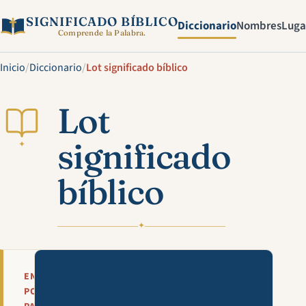
SIGNIFICADO BÍBLICO
Diccionario
Nombres
Luga
Comprende la Palabra.
Inicio
/
Diccionario
/
Lot significado bíblico
Lot
significado
✦
bíblico
✦
Mira esta explicación en víde
EN
POCAS