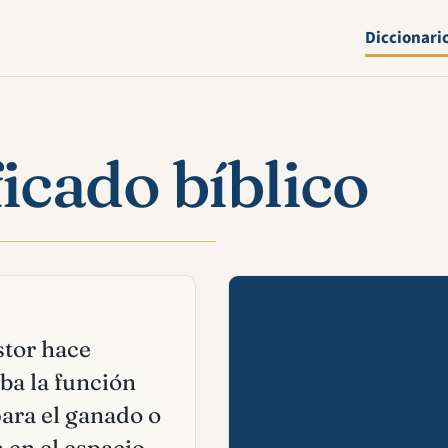
Diccionari
ficado bíblico
Mira esta 
stor hace
ba la función
para el ganado o