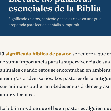
esenciales de la Biblia
Significados claros, contexto y pasajes clave en una guía
preparada para leer en pantalla o imprimir.
El
significado bíblico de pastor
se refiere a que e
de suma importancia para la supervivencia de sus 
animales cuando estos se encontraban en ambiente
enemigos o adversarios. Los pastores de la antigüe
sus animales pudieran obedecer sus órdenes y así 
amor y ternura.
La biblia nos dice que el buen pastor es alguien qu