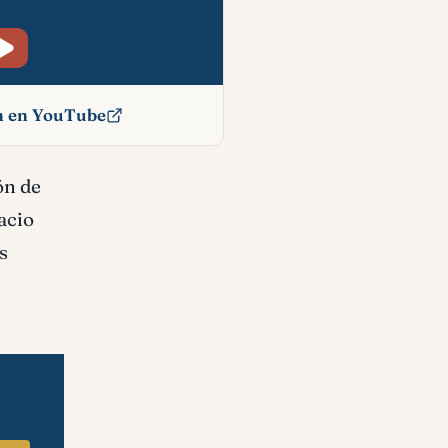
ón en YouTube
íblico
ón de
acio
s