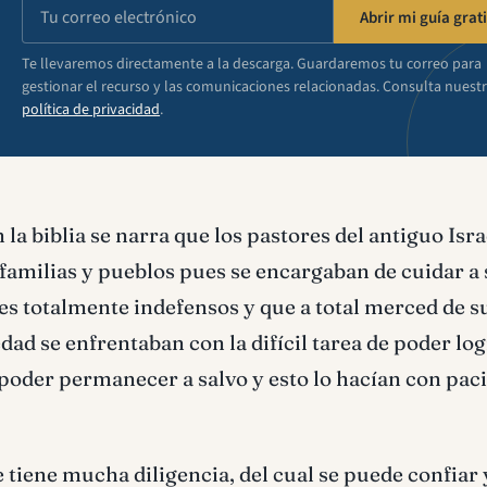
Abrir mi guía grati
Te llevaremos directamente a la descarga. Guardaremos tu correo para
gestionar el recurso y las comunicaciones relacionadas. Consulta nuest
política de privacidad
.
n la biblia se narra que los pastores del antiguo Isr
familias y pueblos pues se encargaban de cuidar a 
s totalmente indefensos y que a total merced de s
dad se enfrentaban con la difícil tarea de poder lo
poder permanecer a salvo y esto lo hacían con paci
e tiene mucha diligencia, del cual se puede confiar 