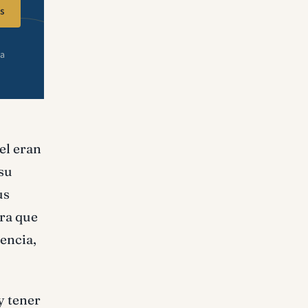
s
ra
ael eran
su
us
gra que
encia,
y tener