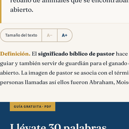
rebaño de animales que se encontraban
abierto.
A−
A+
Tamaño del texto
Definición.
El
significado bíblico de pastor
hace 
guiar y también servir de guardián para el ganado
abierto. La imagen de pastor se asocia con el térmi
personas llamadas así ellos fueron Abraham, Moisé
GUÍA GRATUITA · PDF
Llévate 30 palabras