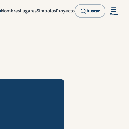
o
Nombres
Lugares
Símbolos
Proyecto
Buscar
Menú
explicación en vídeo