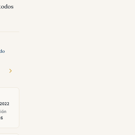
 todos
ado
 2022
ción
26