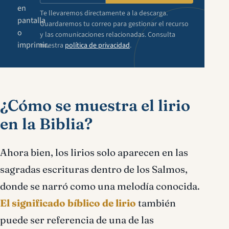
en
Te llevaremos directamente a la descarga.
pantalla
Guardaremos tu correo para gestionar el recurso
o
y las comunicaciones relacionadas. Consulta
imprimir.
nuestra
política de privacidad
.
¿Cómo se muestra el lirio
en la Biblia?
Ahora bien, los lirios solo aparecen en las
sagradas escrituras dentro de los Salmos,
donde se narró como una melodía conocida.
El significado bíblico de lirio
también
puede ser referencia de una de las