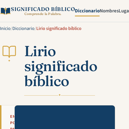
SIGNIFICADO BÍBLICO
Diccionario
Nombres
Luga
Comprende la Palabra.
Inicio
/
Diccionario
/
Lirio significado bíblico
Lirio
significado
✦
bíblico
✦
Mira esta explicación en víde
EN
POCAS