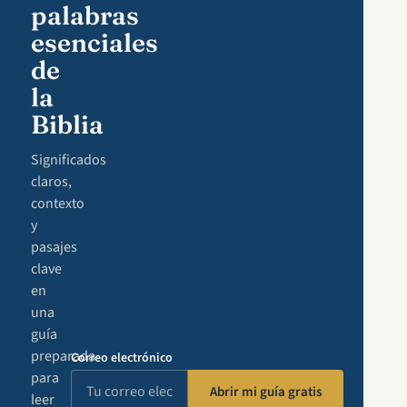
palabras
esenciales
de
la
Biblia
Significados
claros,
contexto
y
pasajes
clave
en
una
guía
preparada
Correo electrónico
para
Abrir mi guía gratis
leer