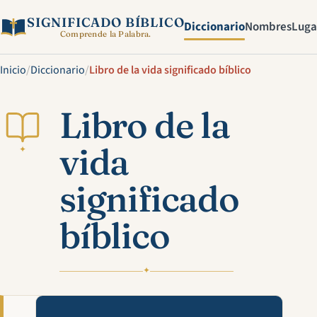
SIGNIFICADO BÍBLICO
Diccionario
Nombres
Luga
Comprende la Palabra.
Inicio
/
Diccionario
/
Libro de la vida significado bíblico
Libro de la
vida
✦
significado
bíblico
✦
Mira esta explicación en víde