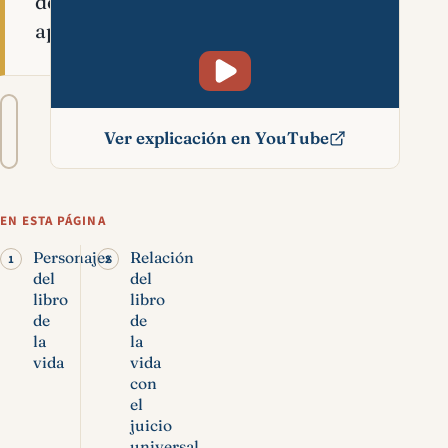
del
apocalipsis.
Tamaño
A−
A+
del
Ver explicación en YouTube
texto
Libro de la vida
significado bíblico
EN ESTA PÁGINA
Personajes
Relación
del
del
libro
libro
de
de
la
la
vida
vida
con
el
juicio
universal