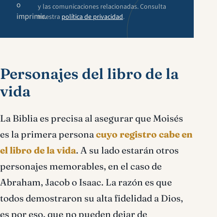
o
y las comunicaciones relacionadas. Consulta
imprimir.
nuestra
política de privacidad
.
Personajes del libro de la
vida
La Biblia es precisa al asegurar que Moisés
es la primera persona
cuyo registro cabe en
el libro de la vida
. A su lado estarán otros
personajes memorables, en el caso de
Abraham, Jacob o Isaac. La razón es que
todos demostraron su alta fidelidad a Dios,
es por eso, que no pueden dejar de