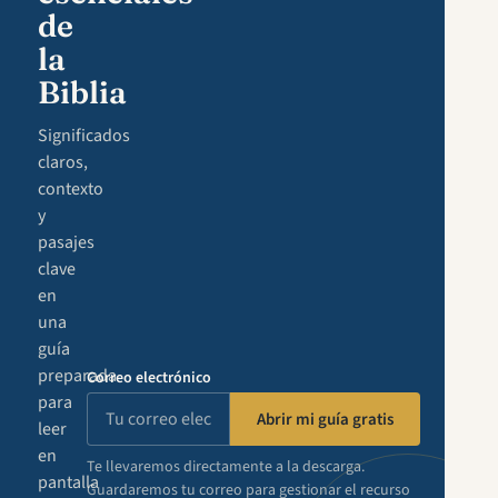
de
la
Biblia
Significados
claros,
contexto
y
pasajes
clave
en
una
guía
preparada
Correo electrónico
para
Abrir mi guía gratis
leer
en
Te llevaremos directamente a la descarga.
pantalla
Guardaremos tu correo para gestionar el recurso