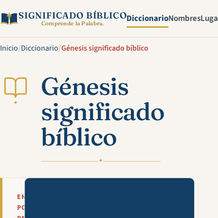
SIGNIFICADO BÍBLICO
Diccionario
Nombres
Luga
Comprende la Palabra.
Inicio
/
Diccionario
/
Génesis significado bíblico
Génesis
significado
✦
bíblico
✦
Mira esta explicación en víde
EN
POCAS