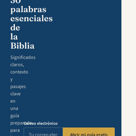
30
palabras
esenciales
de
la
Biblia
Significados
claros,
contexto
y
pasajes
clave
en
una
guía
preparada
Correo electrónico
para
Abrir mi guía gratis