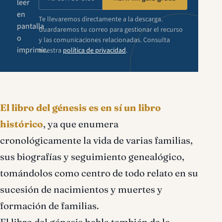
leer
en
Te llevaremos directamente a la descarga.
pantalla
Guardaremos tu correo para gestionar el recurso
o
y las comunicaciones relacionadas. Consulta
imprimir.
nuestra
política de privacidad
.
El libro del génesis es en sí un libro
histórico
, ya que enumera
cronológicamente la vida de varias familias,
sus biografías y seguimiento genealógico,
tomándolos como centro de todo relato en su
sucesión de nacimientos y muertes y
formación de familias.