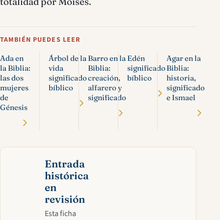
totalidad por Moisés.
TAMBIÉN PUEDES LEER
Ada en
Árbol de la
Barro en la
Edén
Agar en la
la Biblia:
vida
Biblia:
significado
Biblia:
las dos
significado
creación,
bíblico
historia,
mujeres
bíblico
alfarero y
significado
de
significado
e Ismael
Génesis
Entrada
histórica
en
revisión
Esta ficha