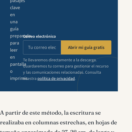
pasajes
clave
en
una
guía
preparada
Correo electrónico
para
Abrir mi guía gratis
leer
en
Te llevaremos directamente a la descarga.
pantalla
Guardaremos tu correo para gestionar el recurso
o
y las comunicaciones relacionadas. Consulta
imprimir.
nuestra
política de privacidad
.
A partir de este método, la escritura se
realizaba en columnas estrechas, en hojas de