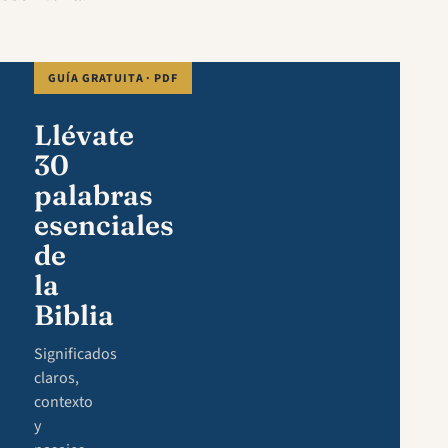
GUÍA GRATUITA · PDF
Llévate
30
palabras
esenciales
de
la
Biblia
Significados
claros,
contexto
y