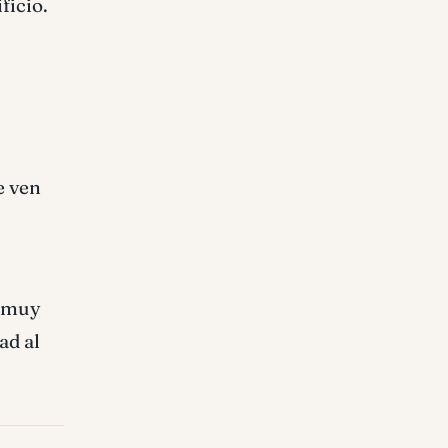
ficio.
e ven
o muy
ad al