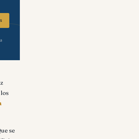
s
ra
ez
 los
a
Que se