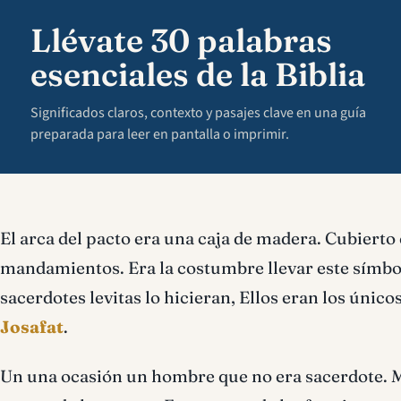
Llévate 30 palabras
esenciales de la Biblia
Significados claros, contexto y pasajes clave en una guía
preparada para leer en pantalla o imprimir.
El arca del pacto era una caja de madera. Cubierto 
mandamientos. Era la costumbre llevar este símbo
sacerdotes levitas lo hicieran, Ellos eran los únic
Josafat
.
Un una ocasión un hombre que no era sacerdote. Mu