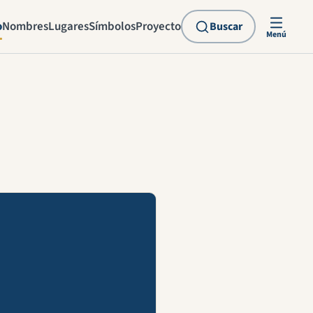
o
Nombres
Lugares
Símbolos
Proyecto
Buscar
Menú
explicación en vídeo