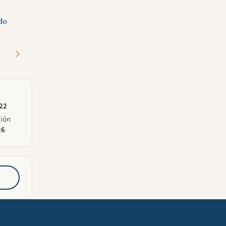
do
022
ción
26