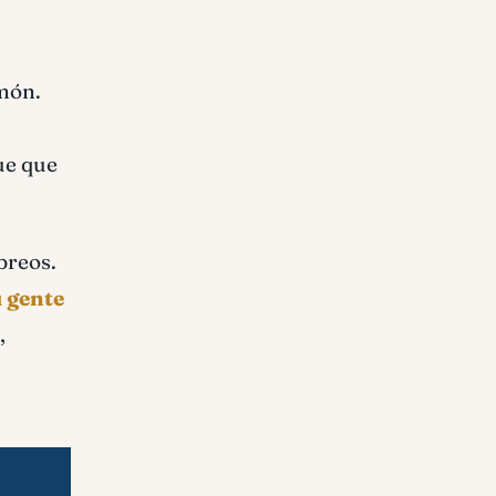
Amón.
ue que
breos.
u gente
,