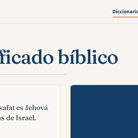
Diccionari
ficado bíblico
Mira esta 
osafat es Jehová
s de Israel.