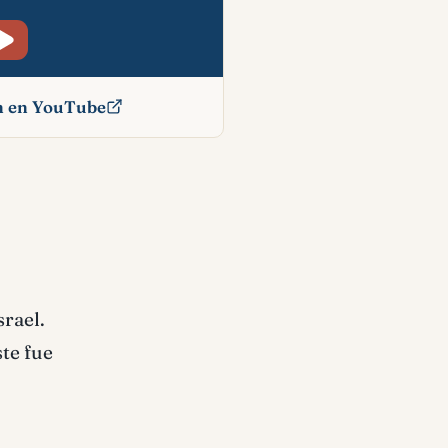
ón en YouTube
ado
srael.
ste fue