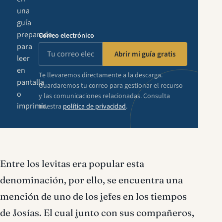
una
guía
preparada
Correo electrónico
para
Abrir mi guía gratis
leer
en
Te llevaremos directamente a la descarga.
pantalla
Guardaremos tu correo para gestionar el recurso
o
y las comunicaciones relacionadas. Consulta
imprimir.
nuestra
política de privacidad
.
Entre los levitas era popular esta
denominación, por ello, se encuentra una
mención de uno de los jefes en los tiempos
de Josías. El cual junto con sus compañeros,