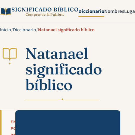
SIGNIFICADO BÍBLICO
Diccionario
Nombres
Luga
Comprende la Palabra.
Inicio
/
Diccionario
/
Natanael significado bíblico
Natanael
significado
✦
bíblico
✦
Mira esta explicación en víde
EN
POCAS