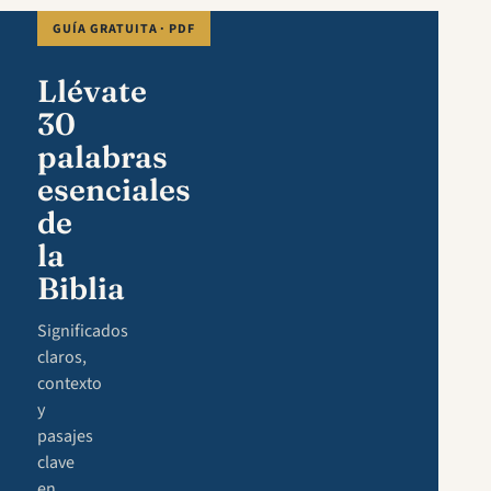
GUÍA GRATUITA · PDF
Llévate
30
palabras
esenciales
de
la
Biblia
Significados
claros,
contexto
y
pasajes
clave
en