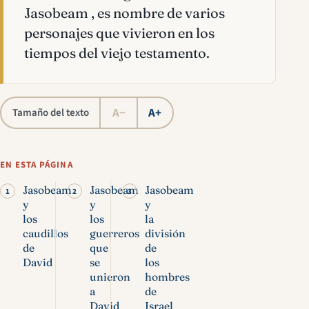
Jasobeam , es nombre de varios
personajes que vivieron en los
tiempos del viejo testamento.
A−
A+
Tamaño del texto
EN ESTA PÁGINA
Jasobeam
Jasobeam
Jasobeam
y
y
y
los
los
la
caudillos
guerreros
división
de
que
de
David
se
los
unieron
hombres
a
de
David
Israel