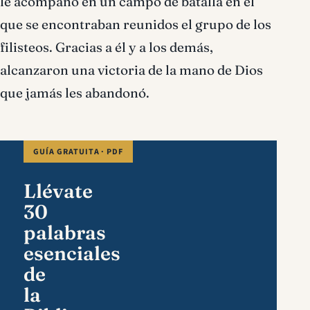
le acompañó en un campo de batalla en el
que se encontraban reunidos el grupo de los
filisteos. Gracias a él y a los demás,
alcanzaron una victoria de la mano de Dios
que jamás les abandonó.
GUÍA GRATUITA · PDF
Llévate
30
palabras
esenciales
de
la