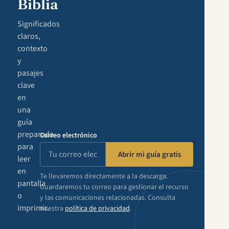
Biblia
Significados
claros,
contexto
y
pasajes
clave
en
una
guía
preparada
Correo electrónico
para
Abrir mi guía gratis
leer
en
Te llevaremos directamente a la descarga.
pantalla
Guardaremos tu correo para gestionar el recurso
o
y las comunicaciones relacionadas. Consulta
imprimir.
nuestra
política de privacidad
.