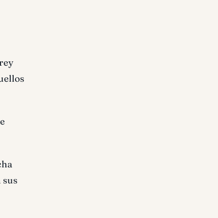
 rey
uellos
ue
cha
n sus