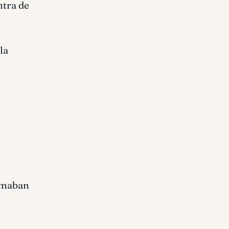
ntra de
la
ormaban