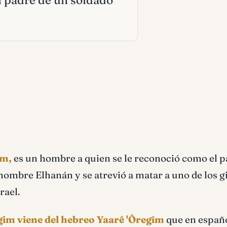
l padre de un soldado
im,
es un hombre a quien se le reconoció como el p
r nombre Elhanán y se atrevió a matar a uno de los g
rael.
im viene del hebreo Yaarê 'Ôregîm
que en españo