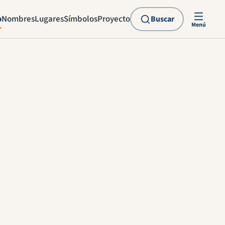
o
Nombres
Lugares
Símbolos
Proyecto
Buscar
Menú