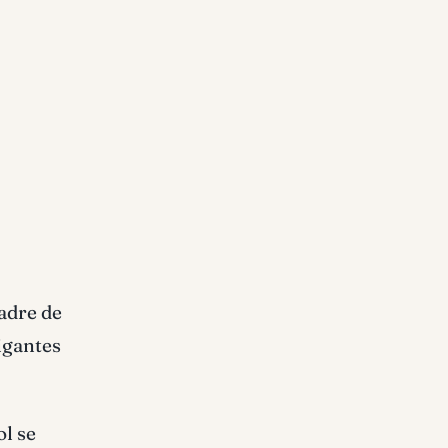
adre de
igantes
l se