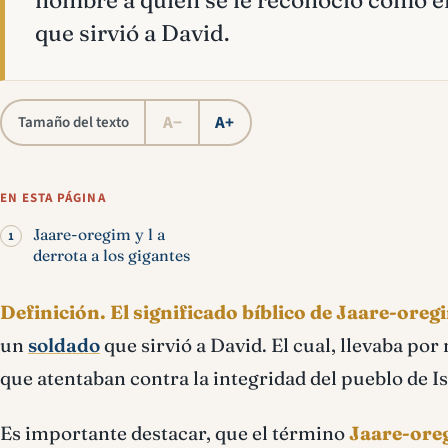
hombre a quien se le reconoció como e
que sirvió a David.
A−
A+
Tamaño del texto
EN ESTA PÁGINA
Jaare-oregim y l a
derrota a los gigantes
Definición.
El significado bíblico de Jaare-oreg
un
soldado
que sirvió a David. El cual, llevaba po
que atentaban contra la integridad del pueblo de Is
Es importante destacar, que el término
Jaare-oreg