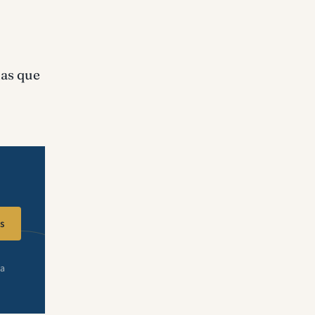
ñas que
s
ra