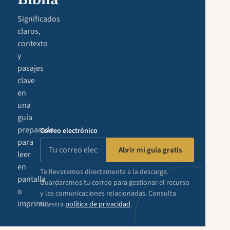
Significados
claros,
contexto
y
pasajes
clave
en
una
guía
preparada
Correo electrónico
para
Abrir mi guía gratis
leer
en
Te llevaremos directamente a la descarga.
pantalla
Guardaremos tu correo para gestionar el recurso
o
y las comunicaciones relacionadas. Consulta
imprimir.
nuestra
política de privacidad
.