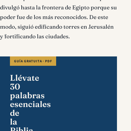
divulgó hasta la frontera de Egipto porque su
poder fue de los más reconocidos. De este
modo, siguió edificando torres en Jerusalén
y fortificando las ciudades.
GUÍA GRATUITA · PDF
Llévate
30
palabras
esenciales
de
la
Biblia