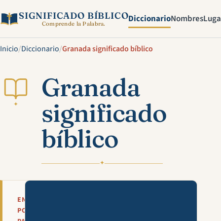
SIGNIFICADO BÍBLICO
Diccionario
Nombres
Luga
Comprende la Palabra.
Inicio
/
Diccionario
/
Granada significado bíblico
Granada
significado
✦
bíblico
✦
Mira esta explicación en víde
EN
POCAS