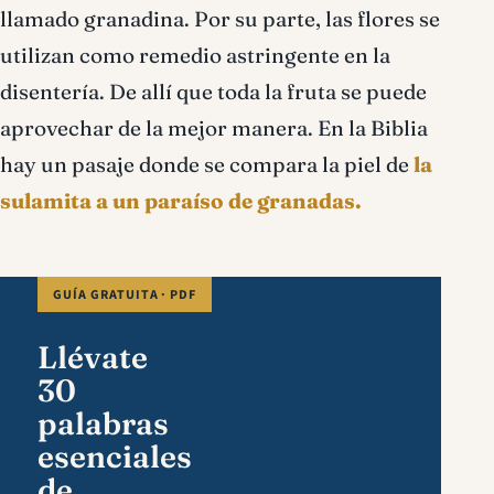
llamado granadina. Por su parte, las flores se
utilizan como remedio astringente en la
disentería. De allí que toda la fruta se puede
aprovechar de la mejor manera. En la Biblia
hay un pasaje donde se compara la piel de
la
sulamita a un paraíso de granadas.
GUÍA GRATUITA · PDF
Llévate
30
palabras
esenciales
de