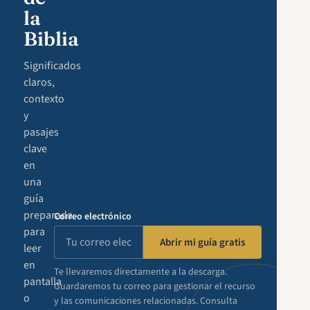
la
Biblia
Significados
claros,
contexto
y
pasajes
clave
en
una
guía
preparada
Correo electrónico
para
Abrir mi guía gratis
leer
en
Te llevaremos directamente a la descarga.
pantalla
Guardaremos tu correo para gestionar el recurso
o
y las comunicaciones relacionadas. Consulta