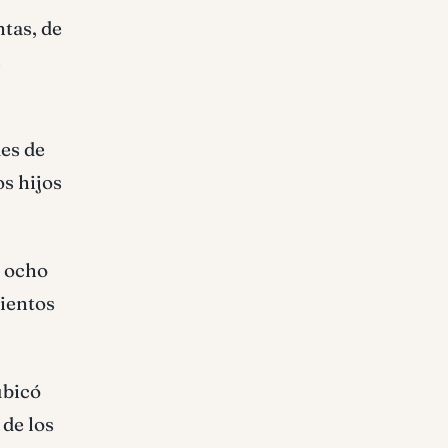
tas, de
s
des de
os hijos
y ocho
cientos
ubicó
 de los