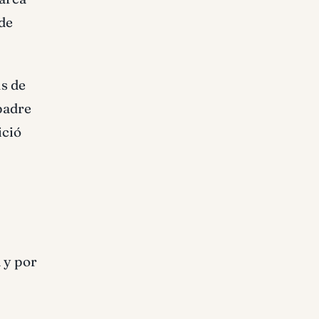
 de
us de
padre
ició
 y por