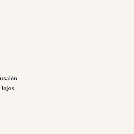
rusalén
 lejos