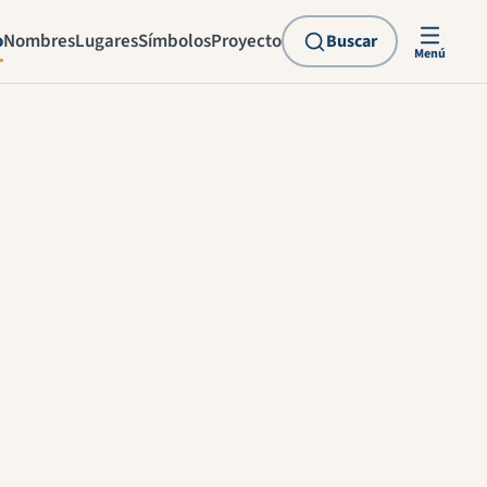
o
Nombres
Lugares
Símbolos
Proyecto
Buscar
Menú