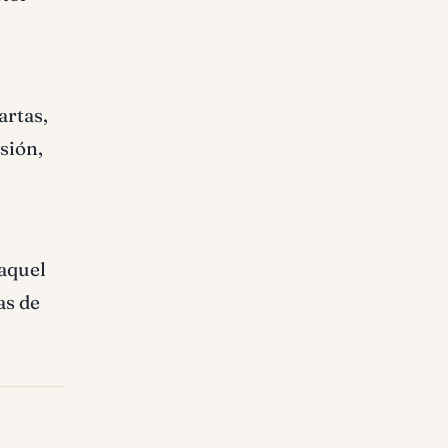
artas,
sión,
 aquel
as de