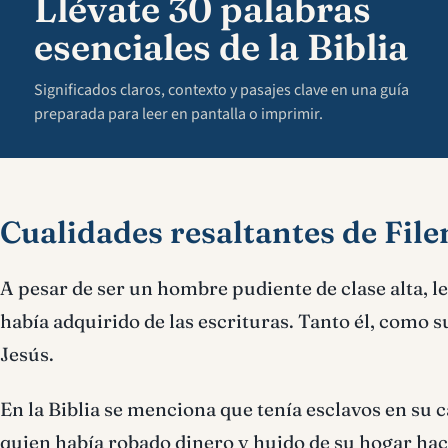
Llévate 30 palabras
esenciales de la Biblia
Significados claros, contexto y pasajes clave en una guía
preparada para leer en pantalla o imprimir.
Cualidades resaltantes de Fil
A pesar de ser un hombre pudiente de clase alta, le
había adquirido de las escrituras. Tanto él, como s
Jesús.
En la Biblia se menciona que tenía esclavos en su c
quien había robado dinero y huido de su hogar hac