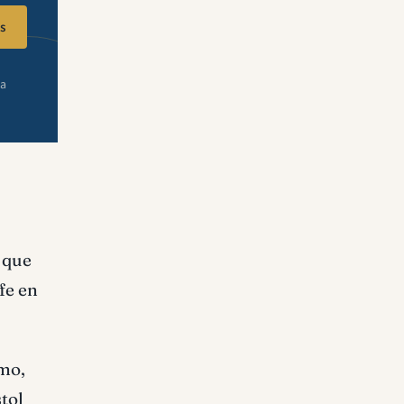
s
ra
s que
fe en
imo,
tol