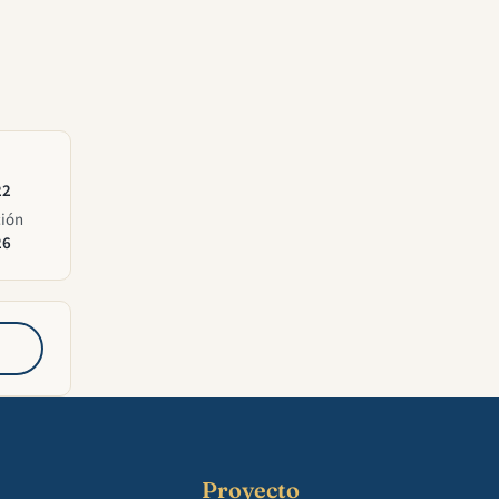
22
ción
26
Proyecto