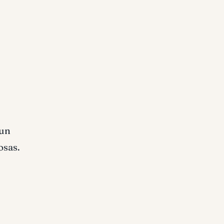
 un
osas.