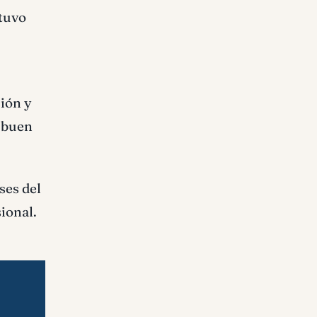
stuvo
ión y
n buen
ses del
ional.