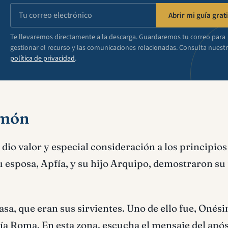
Abrir mi guía grati
Te llevaremos directamente a la descarga. Guardaremos tu correo para
gestionar el recurso y las comunicaciones relacionadas. Consulta nuest
política de privacidad
.
emón
 dio valor y especial consideración a los principio
u esposa, Apfía, y su hijo Arquipo, demostraron su 
asa, que eran sus sirvientes. Uno de ello fue, Onés
ía Roma. En esta zona, escucha el mensaje del após