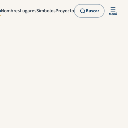
o
Nombres
Lugares
Símbolos
Proyecto
Buscar
Menú