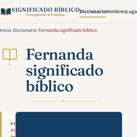
SIGNIFICADO BÍBLICO
Diccionario
Nombres
Luga
Comprende la Palabra.
Inicio
/
Diccionario
/
Fernanda significado bíblico
Fernanda
significado
✦
bíblico
✦
Mira esta explicación en víde
EN
POCAS