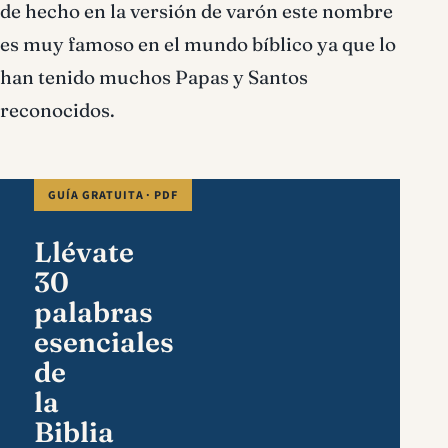
de hecho en la versión de varón este nombre
es muy famoso en el mundo bíblico ya que lo
han tenido muchos Papas y Santos
reconocidos.
GUÍA GRATUITA · PDF
Llévate
30
palabras
esenciales
de
la
Biblia