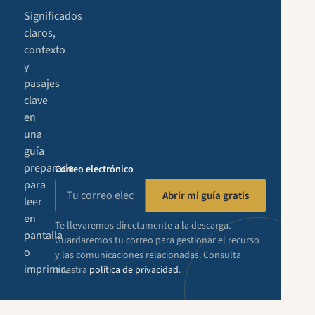
Significados
claros,
contexto
y
pasajes
clave
en
una
guía
preparada
Correo electrónico
para
Abrir mi guía gratis
leer
en
Te llevaremos directamente a la descarga.
pantalla
Guardaremos tu correo para gestionar el recurso
o
y las comunicaciones relacionadas. Consulta
imprimir.
nuestra
política de privacidad
.