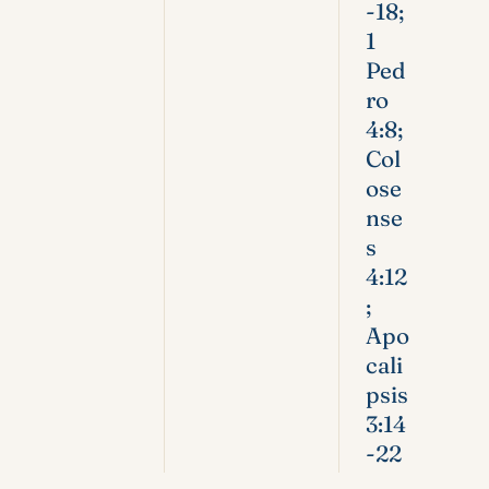
-18;
1
Ped
ro
4:8;
Col
ose
nse
s
4:12
;
Apo
cali
psis
3:14
-22