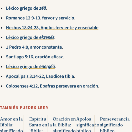
Léxico griego de
zéō
.
Romanos 12:9-13, fervor y servicio
.
Hechos 18:24-28, Apolos ferviente y enseñable
.
Léxico griego de
ektenés
.
1 Pedro 4:8, amor constante
.
Santiago 5:16, oración eficaz
.
Léxico griego de
energéō
.
Apocalipsis 3:14-22, Laodicea tibia
.
Colosenses 4:12, Epafras persevera en oración
.
TAMBIÉN PUEDES LEER
Amor en la
Espíritu
Oración en
Apolos
Perseverancia
Biblia:
Santo en la
la Biblia:
significado
significado
significado,
Biblia:
significado,
bíblico
bíblico