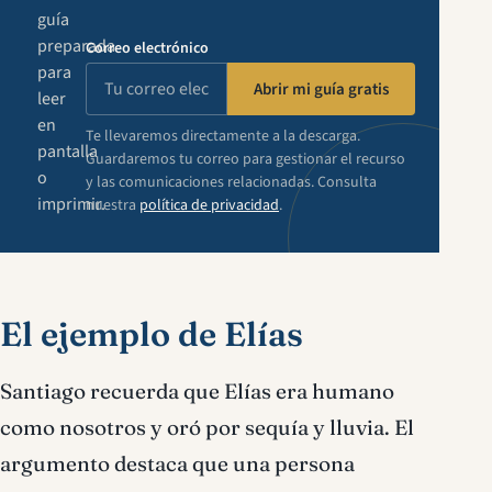
guía
preparada
Correo electrónico
para
Abrir mi guía gratis
leer
en
Te llevaremos directamente a la descarga.
pantalla
Guardaremos tu correo para gestionar el recurso
o
y las comunicaciones relacionadas. Consulta
imprimir.
nuestra
política de privacidad
.
El ejemplo de Elías
Santiago recuerda que Elías era humano
como nosotros y oró por sequía y lluvia. El
argumento destaca que una persona