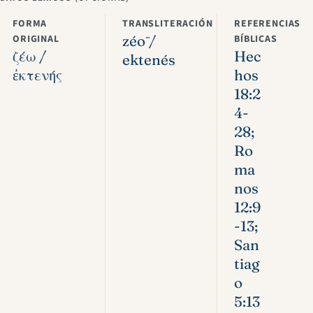
FORMA
TRANSLITERACIÓN
REFERENCIAS
ORIGINAL
zéō /
BÍBLICAS
ζέω /
Hec
ektenés
ἐκτενής
hos
18:2
4-
28;
Ro
ma
nos
12:9
-13;
San
tiag
o
5:13