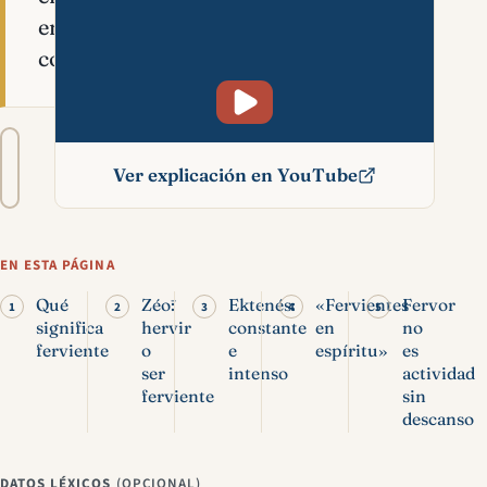
emoción
constante.
Tamaño
A−
A+
del
Ver explicación en YouTube
texto
Ferviente en la Biblia:
significado, oración y
EN ESTA PÁGINA
espíritu
Qué
Zéō:
Ektenés:
«Fervientes
Fervor
significa
hervir
constante
en
no
ferviente
o
e
espíritu»
es
ser
intenso
actividad
ferviente
sin
descanso
DATOS LÉXICOS
(OPCIONAL)