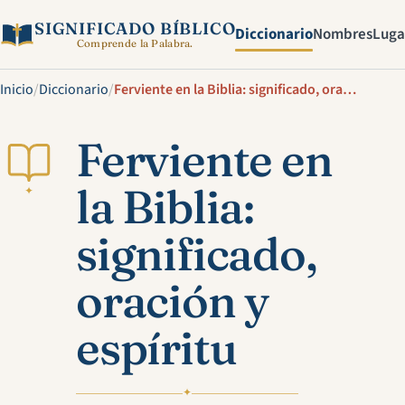
SIGNIFICADO BÍBLICO
Diccionario
Nombres
Luga
Comprende la Palabra.
Inicio
/
Diccionario
/
Ferviente en la Biblia: significado, oración y espíritu
Ferviente en
la Biblia:
✦
significado,
oración y
espíritu
✦