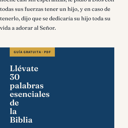
todas sus fuerzas tener un hijo, y en caso de
tenerlo, dijo que se dedicaría su hijo toda su
vida a adorar al Señor.
GUÍA GRATUITA · PDF
Llévate
30
palabras
esenciales
de
la
Biblia