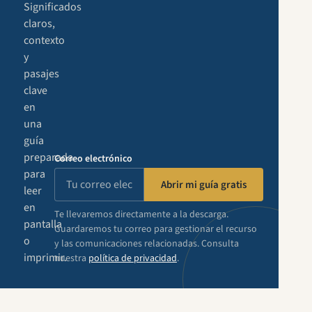
Significados
claros,
contexto
y
pasajes
clave
en
una
guía
preparada
Correo electrónico
para
Abrir mi guía gratis
leer
en
Te llevaremos directamente a la descarga.
pantalla
Guardaremos tu correo para gestionar el recurso
o
y las comunicaciones relacionadas. Consulta
imprimir.
nuestra
política de privacidad
.