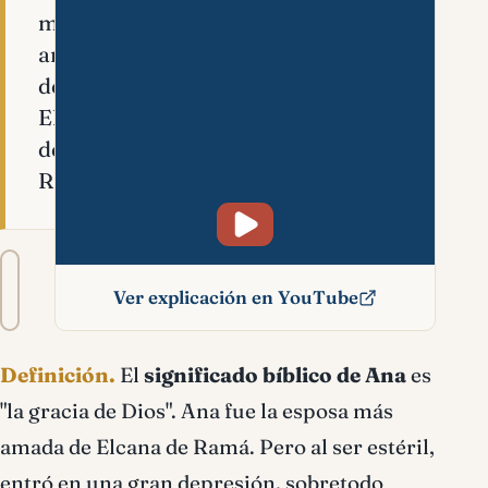
más
amada
de
Elcana
de
Ramá.
Tamaño
A−
A+
del
Ver explicación en YouTube
texto
Ana significado bíblico
Definición.
El
significado bíblico de Ana
es
"la gracia de Dios". Ana fue la esposa más
amada de Elcana de Ramá. Pero al ser estéril,
entró en una gran depresión, sobretodo