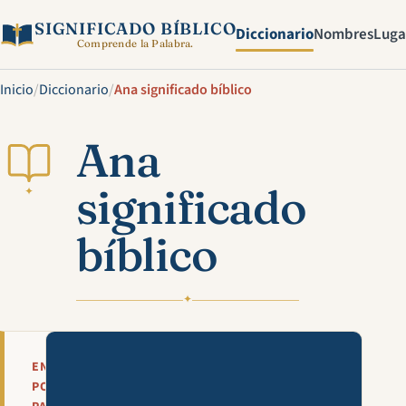
SIGNIFICADO BÍBLICO
Diccionario
Nombres
Luga
Comprende la Palabra.
Inicio
/
Diccionario
/
Ana significado bíblico
Ana
significado
✦
bíblico
✦
Mira esta explicación en víde
EN
POCAS