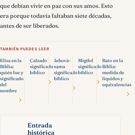
que debían vivir en paz con sus amos. Esto
era porque todavía faltaban siete décadas,
antes de ser liberados.
TAMBIÉN PUEDES LEER
Elisa en la
Calzado
Jehová-
Migdol
Bato en la
Biblia:
significado
sama
significado
Biblia:
quién fue y
bíblico
significado
bíblico
medida de
significado
bíblico
líquidos y
del
equivalencias
nombre
Entrada
histórica