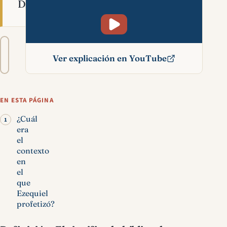
Dios.
Tamaño
A−
A+
del
Ver explicación en YouTube
texto
Ezequiel significado
bíblico
EN ESTA PÁGINA
¿Cuál
era
el
contexto
en
el
que
Ezequiel
profetizó?