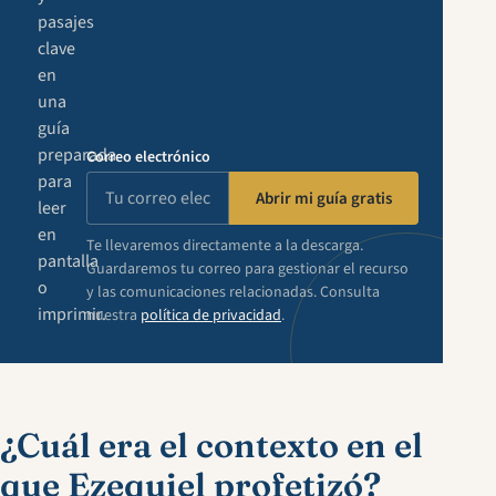
pasajes
clave
en
una
guía
preparada
Correo electrónico
para
Abrir mi guía gratis
leer
en
Te llevaremos directamente a la descarga.
pantalla
Guardaremos tu correo para gestionar el recurso
o
y las comunicaciones relacionadas. Consulta
imprimir.
nuestra
política de privacidad
.
¿Cuál era el contexto en el
que Ezequiel profetizó?