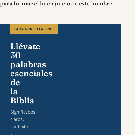
para formar el buen juicio de este hombre.
GUÍA GRATUITA · PDF
Llévate
30
palabras
esenciales
de
la
Biblia
Significados
claros,
contexto
y