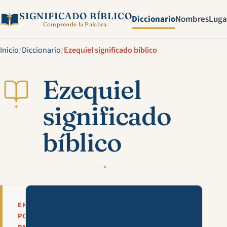
SIGNIFICADO BÍBLICO
Diccionario
Nombres
Luga
Comprende la Palabra.
Inicio
/
Diccionario
/
Ezequiel significado bíblico
Ezequiel
significado
✦
bíblico
✦
Mira esta explicación en víde
EN
POCAS