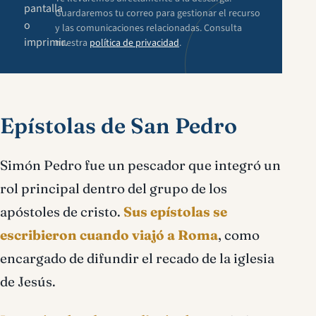
pantalla
Guardaremos tu correo para gestionar el recurso
o
y las comunicaciones relacionadas. Consulta
imprimir.
nuestra
política de privacidad
.
Epístolas de San Pedro
Simón Pedro fue un pescador que integró un
rol principal dentro del grupo de los
apóstoles de cristo.
Sus epístolas se
escribieron cuando viajó a Roma
, como
encargado de difundir el recado de la iglesia
de Jesús.