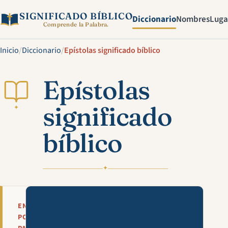
SIGNIFICADO BÍBLICO
Diccionario
Nombres
Luga
Comprende la Palabra.
Inicio
/
Diccionario
/
Epístolas significado bíblico
Epístolas
significado
✦
bíblico
✦
Mira esta explicación en víde
EN
POCAS