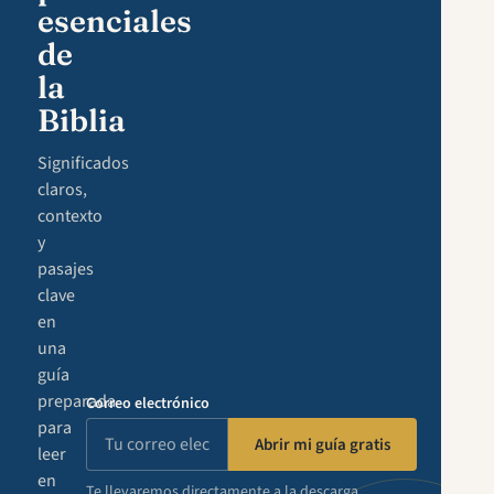
esenciales
de
la
Biblia
Significados
claros,
contexto
y
pasajes
clave
en
una
guía
preparada
Correo electrónico
para
Abrir mi guía gratis
leer
en
Te llevaremos directamente a la descarga.