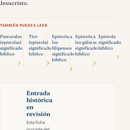
Jesucristo.
TAMBIÉN PUEDES LEER
Pastorales
Tito
Epístola a
Epístola a
Epístola
(epístolas)
(epístola)
los
los gálatas
significado
significado
significado
filipenses
significado
bíblico
bíblico
bíblico
significado
bíblico
bíblico
Entrada
histórica
en
revisión
Esta ficha
procede del