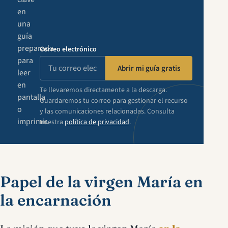
en
una
guía
preparada
Correo electrónico
para
Abrir mi guía gratis
leer
en
Te llevaremos directamente a la descarga.
pantalla
Guardaremos tu correo para gestionar el recurso
o
y las comunicaciones relacionadas. Consulta
imprimir.
nuestra
política de privacidad
.
Papel de la virgen María en
la encarnación