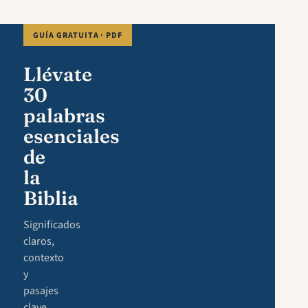
GUÍA GRATUITA · PDF
Llévate
30
palabras
esenciales
de
la
Biblia
Significados
claros,
contexto
y
pasajes
clave