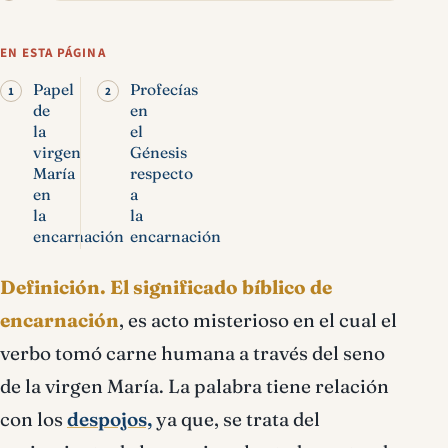
Encarnación significado
bíblico
EN ESTA PÁGINA
Papel
Profecías
de
en
la
el
virgen
Génesis
María
respecto
en
a
la
la
encarnación
encarnación
Definición.
El significado bíblico de
encarnación
, es acto misterioso en el cual el
verbo tomó carne humana a través del seno
de la virgen María. La palabra tiene relación
con los
despojos,
ya que, se trata del