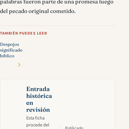
palabras fueron parte de una promesa luego
del pecado original cometido.
TAMBIÉN PUEDES LEER
Despojos
significado
bíblico
Entrada
histórica
en
revisión
Esta ficha
procede del
Publicado