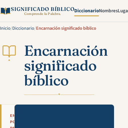
SIGNIFICADO BÍBLICO
Diccionario
Nombres
Luga
Comprende la Palabra.
Inicio
/
Diccionario
/
Encarnación significado bíblico
Encarnación
significado
✦
bíblico
✦
Mira esta explicación en víde
EN
POCAS