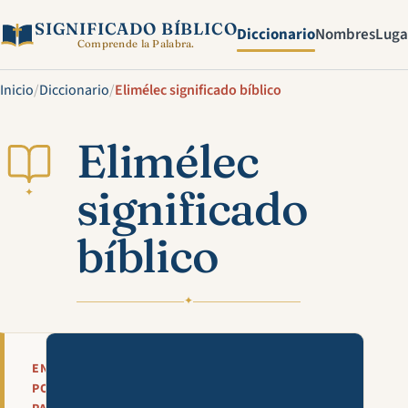
SIGNIFICADO BÍBLICO
Diccionario
Nombres
Luga
Comprende la Palabra.
Inicio
/
Diccionario
/
Elimélec significado bíblico
Elimélec
significado
✦
bíblico
✦
Mira esta explicación en víde
EN
POCAS