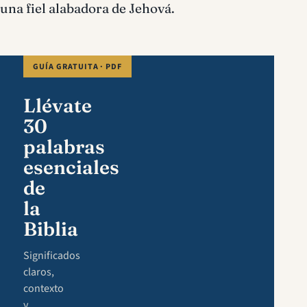
una fiel alabadora de Jehová.
GUÍA GRATUITA · PDF
Llévate
30
palabras
esenciales
de
la
Biblia
Significados
claros,
contexto
y