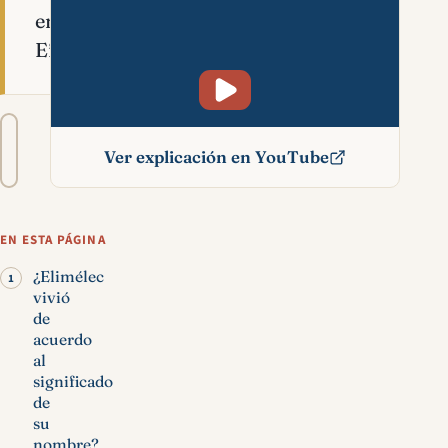
en
Efrata.
Tamaño
A−
A+
del
Ver explicación en YouTube
texto
Elimélec significado
bíblico
EN ESTA PÁGINA
¿Elimélec
vivió
de
acuerdo
al
significado
de
su
nombre?