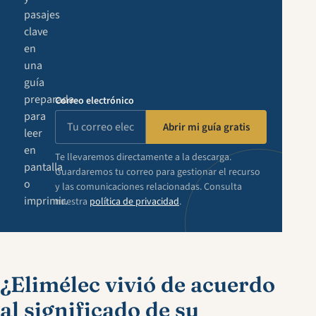
pasajes
clave
en
una
guía
preparada
Correo electrónico
para
Abrir mi guía gratis
leer
en
Te llevaremos directamente a la descarga.
pantalla
Guardaremos tu correo para gestionar el recurso
o
y las comunicaciones relacionadas. Consulta
imprimir.
nuestra
política de privacidad
.
¿Elimélec vivió de acuerdo
al significado de su