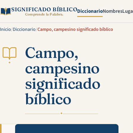
SIGNIFICADO BÍBLICO
Diccionario
Nombres
Luga
Comprende la Palabra.
Inicio
/
Diccionario
/
Campo, campesino significado bíblico
Campo,
campesino
✦
significado
bíblico
✦
Mira esta explicación en víde