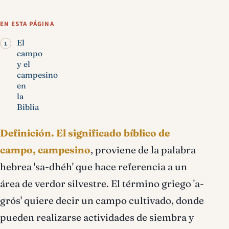
Campo, campesino
significado bíblico
EN ESTA PÁGINA
El
campo
y el
campesino
en
la
Biblia
Definición.
El significado bíblico de
campo, campesino
, proviene de la palabra
hebrea 'sa-dhéh' que hace referencia a un
área de verdor silvestre. El término griego 'a-
grós' quiere decir un campo cultivado, donde
pueden realizarse actividades de siembra y