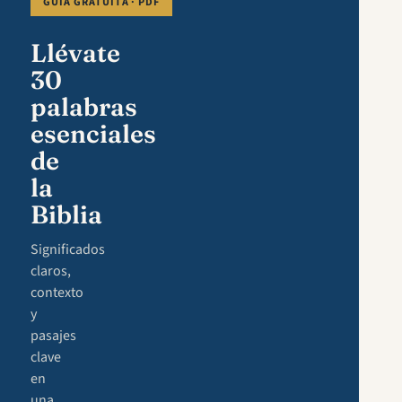
GUÍA GRATUITA · PDF
Llévate
30
palabras
esenciales
de
la
Biblia
Significados
claros,
contexto
y
pasajes
clave
en
una