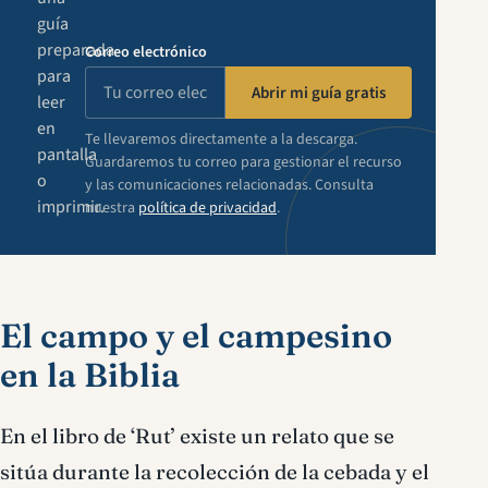
guía
preparada
Correo electrónico
para
Abrir mi guía gratis
leer
en
Te llevaremos directamente a la descarga.
pantalla
Guardaremos tu correo para gestionar el recurso
o
y las comunicaciones relacionadas. Consulta
imprimir.
nuestra
política de privacidad
.
El campo y el campesino
en la Biblia
En el libro de ‘Rut’ existe un relato que se
sitúa durante la recolección de la cebada y el