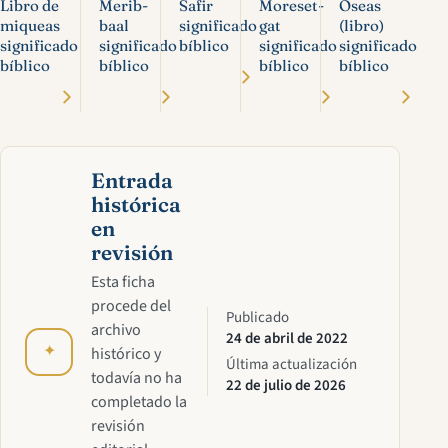
Libro de
Merib-
Safir
Moreset-
Oseas
miqueas
baal
significado
gat
(libro)
significado
significado
bíblico
significado
significado
bíblico
bíblico
bíblico
bíblico
Entrada
histórica
en
revisión
Esta ficha
procede del
Publicado
archivo
24 de abril de 2022
✦
histórico y
Última actualización
todavía no ha
22 de julio de 2026
completado la
revisión