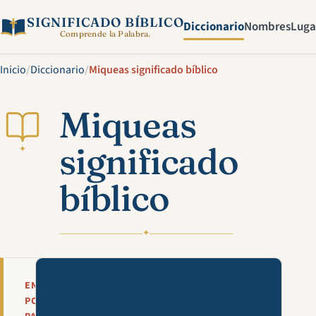
SIGNIFICADO BÍBLICO
Diccionario
Nombres
Luga
Comprende la Palabra.
Inicio
/
Diccionario
/
Miqueas significado bíblico
Miqueas
significado
✦
bíblico
✦
Mira esta explicación en víde
EN
POCAS