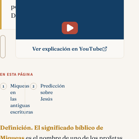
por
Dios.
Tamaño
A−
A+
del
Ver explicación en YouTube
texto
Miqueas significado
bíblico
EN ESTA PÁGINA
Miqueas
Predicción
en
sobre
las
Jesús
antiguas
escrituras
Definición.
El significado bíblico de
Miqueas
es el nombre de uno de los profetas