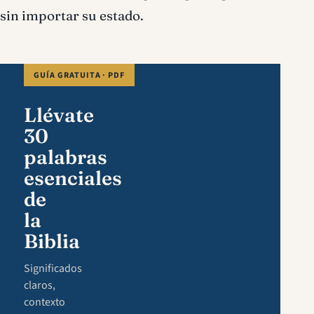
sin importar su estado.
GUÍA GRATUITA · PDF
Llévate
30
palabras
esenciales
de
la
Biblia
Significados
claros,
contexto