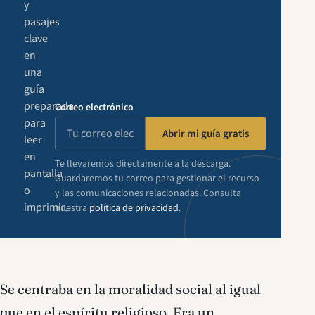
y
pasajes
clave
en
una
guía
preparada
Correo electrónico
para
Abrir mi guía gratis
leer
en
Te llevaremos directamente a la descarga.
pantalla
Guardaremos tu correo para gestionar el recurso
o
y las comunicaciones relacionadas. Consulta
imprimir.
nuestra
política de privacidad
.
Se centraba en la moralidad social al igual
que en el espíritu religioso. Era un