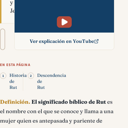
y
Jesucristo.
Tamaño
A−
A+
del
Ver explicación en YouTube
texto
Rut significado bíblico
EN ESTA PÁGINA
Historia
Descendencia
de
de
Rut
Rut
Definición.
El significado bíblico de Rut
es
el nombre con el que se conoce y llama a una
mujer quien es antepasada y pariente de