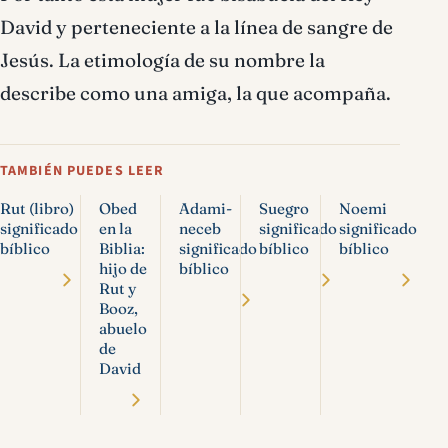
David y perteneciente a la línea de sangre de
Jesús. La etimología de su nombre la
describe como una amiga, la que acompaña.
TAMBIÉN PUEDES LEER
Rut (libro)
Obed
Adami-
Suegro
Noemi
significado
en la
neceb
significado
significado
bíblico
Biblia:
significado
bíblico
bíblico
hijo de
bíblico
Rut y
Booz,
abuelo
de
David