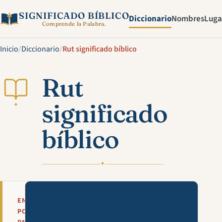
SIGNIFICADO BÍBLICO
Diccionario
Nombres
Luga
Comprende la Palabra.
Inicio
/
Diccionario
/
Rut significado bíblico
Rut
significado
✦
bíblico
✦
Mira esta explicación en víde
EN
POCAS