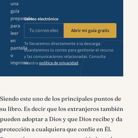
una
guía
preparada
Correo electrónico
para
Abrir mi guía gratis
leer
en
Te llevaremos directamente a la descarga.
pantalla
Guardaremos tu correo para gestionar el recurso
o
y las comunicaciones relacionadas. Consulta
imprimir.
nuestra
política de privacidad
.
Siendo este uno de los principales puntos de
su libro. Es decir que los extranjeros también
pueden adoptar a Dios y que Dios recibe y da
protección a cualquiera que confíe en Él.