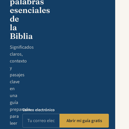
palabras
esenciales
de
la
Biblia
Significados
claros,
contexto
y
pasajes
clave
en
una
guía
preparada
Correo electrónico
para
Abrir mi guía gratis
leer