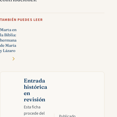
TAMBIÉN PUEDES LEER
Marta en
la Biblia:
hermana
de María
y Lázaro
Entrada
histórica
en
revisión
Esta ficha
procede del
Publicado