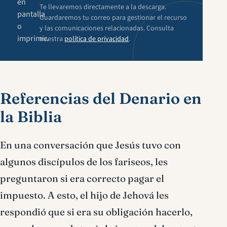
en
Te llevaremos directamente a la descarga.
pantalla
Guardaremos tu correo para gestionar el recurso
o
y las comunicaciones relacionadas. Consulta
imprimir.
nuestra
política de privacidad
.
Referencias del Denario en
la Biblia
En una conversación que Jesús tuvo con
algunos discípulos de los fariseos, les
preguntaron si era correcto pagar el
impuesto. A esto, el hijo de Jehová les
respondió que si era su obligación hacerlo,