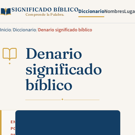
SIGNIFICADO BÍBLICO
Diccionario
Nombres
Luga
Comprende la Palabra.
Inicio
/
Diccionario
/
Denario significado bíblico
Denario
significado
✦
bíblico
✦
Mira esta explicación en víde
EN
POCAS