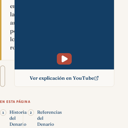
en
la
antigüedad
por
los
romanos.
Tamaño
A−
A+
del
Ver explicación en YouTube
texto
Denario significado
bíblico
EN ESTA PÁGINA
Historia
Referencias
del
del
Denario
Denario