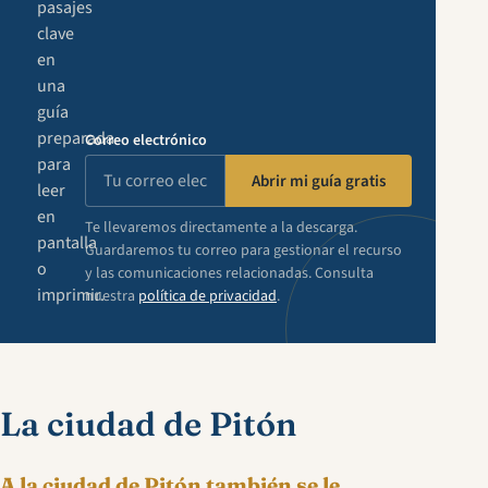
pasajes
clave
en
una
guía
preparada
Correo electrónico
para
Abrir mi guía gratis
leer
en
Te llevaremos directamente a la descarga.
pantalla
Guardaremos tu correo para gestionar el recurso
o
y las comunicaciones relacionadas. Consulta
imprimir.
nuestra
política de privacidad
.
La ciudad de Pitón
A la ciudad de Pitón también se le