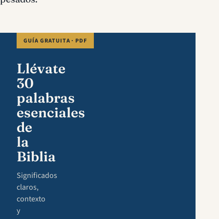
GUÍA GRATUITA · PDF
Llévate
30
palabras
esenciales
de
la
Biblia
Significados
claros,
contexto
y