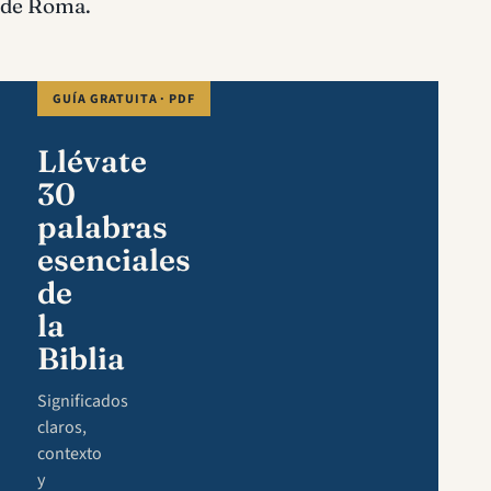
de Roma.
GUÍA GRATUITA · PDF
Llévate
30
palabras
esenciales
de
la
Biblia
Significados
claros,
contexto
y