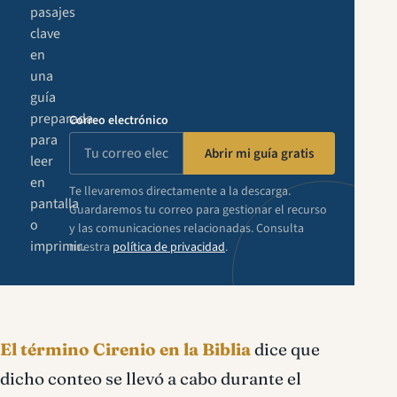
pasajes
clave
en
una
guía
preparada
Correo electrónico
para
Abrir mi guía gratis
leer
en
Te llevaremos directamente a la descarga.
pantalla
Guardaremos tu correo para gestionar el recurso
o
y las comunicaciones relacionadas. Consulta
imprimir.
nuestra
política de privacidad
.
El término Cirenio en la Biblia
dice que
dicho conteo se llevó a cabo durante el