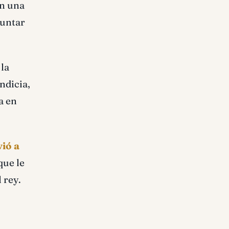
en una
guntar
 la
ndicia,
a en
vió a
que le
 rey.