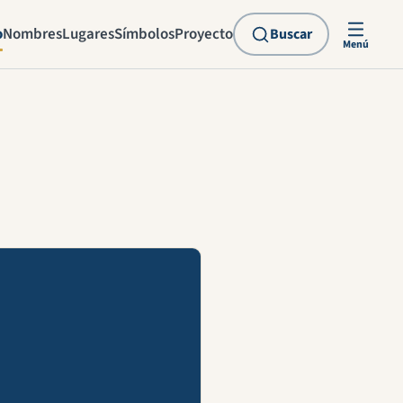
o
Nombres
Lugares
Símbolos
Proyecto
Buscar
Menú
explicación en vídeo