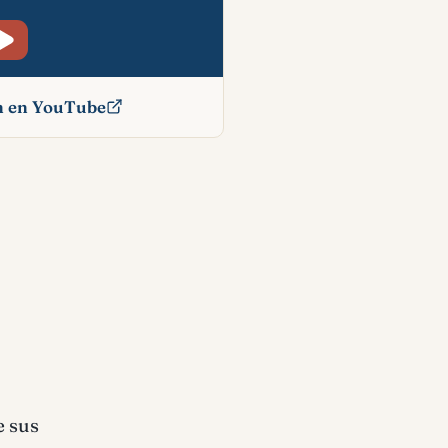
ón en YouTube
blico
e sus