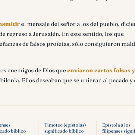
ansmitir
el mensaje del señor a los del pueblo, dici
de regreso a Jerusalén. En este sentido, los que
eñanzas de falsos profetas, sólo consiguieron mal
los enemigos de Dios que
enviaron cartas falsas y
lonia. Ellos deseaban que se unieran al pecado y
enses
Timoteo (epístolas)
Epístola a los
icado bíblico
significado bíblico
filipenses signi