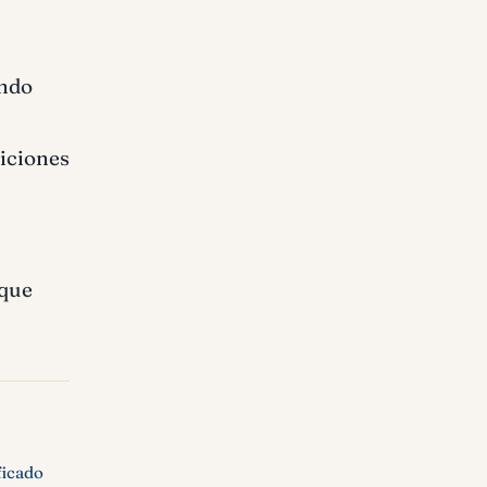
endo
diciones
 que
ficado