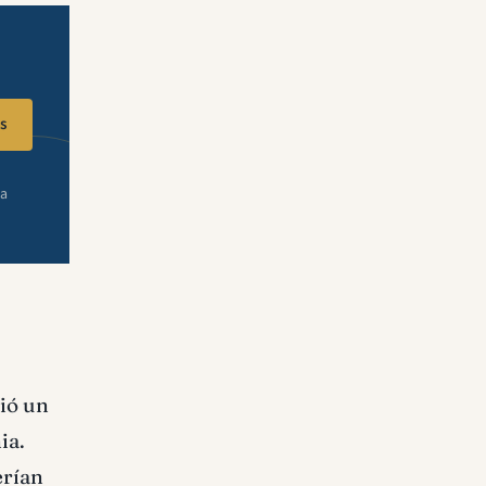
s
ra
ió un
ia.
erían