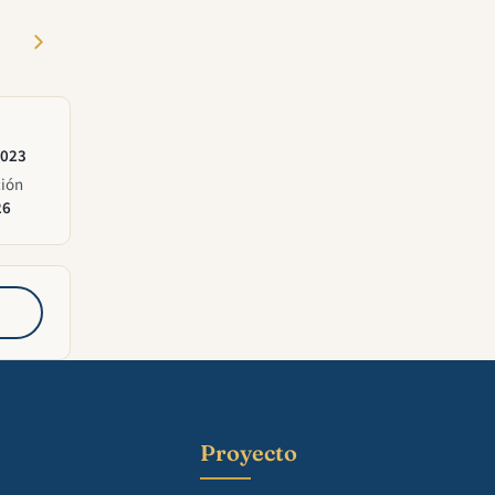
2023
ción
26
Proyecto