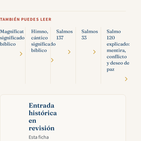
TAMBIÉN PUEDES LEER
Magnificat
Himno,
Salmos
Salmos
Salmo
significado
cántico
137
33
120
bíblico
significado
explicado:
bíblico
mentira,
conflicto
y deseo de
paz
Entrada
histórica
en
revisión
Esta ficha