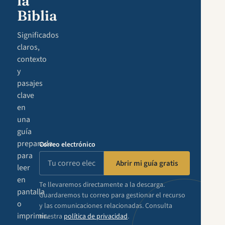
la
Biblia
Significados
claros,
contexto
y
pasajes
clave
en
una
guía
preparada
Correo electrónico
para
Abrir mi guía gratis
leer
en
Te llevaremos directamente a la descarga.
pantalla
Guardaremos tu correo para gestionar el recurso
o
y las comunicaciones relacionadas. Consulta
imprimir.
nuestra
política de privacidad
.