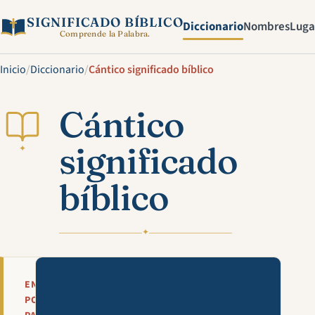
SIGNIFICADO BÍBLICO
Diccionario
Nombres
Luga
Comprende la Palabra.
Inicio
/
Diccionario
/
Cántico significado bíblico
Cántico
significado
✦
bíblico
✦
Mira esta explicación en víde
EN
POCAS