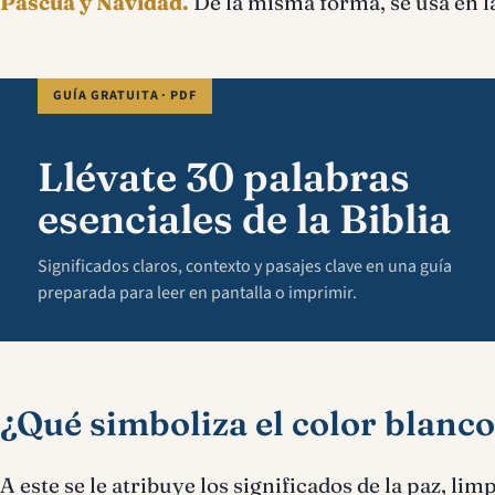
Pascua y Navidad.
De la misma forma, se usa en l
GUÍA GRATUITA · PDF
Llévate 30 palabras
esenciales de la Biblia
Significados claros, contexto y pasajes clave en una guía
preparada para leer en pantalla o imprimir.
¿Qué simboliza el color blanco
A este se le atribuye los significados de la paz, li