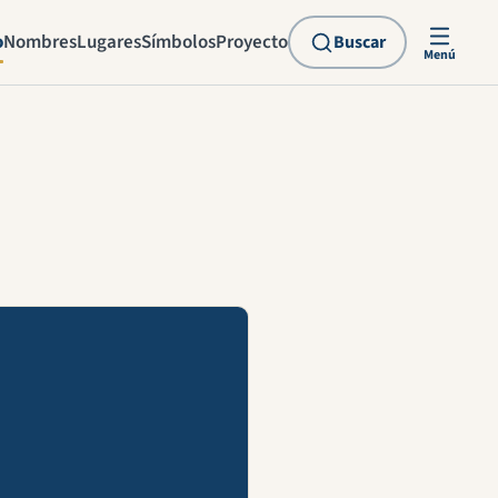
o
Nombres
Lugares
Símbolos
Proyecto
Buscar
Menú
explicación en vídeo