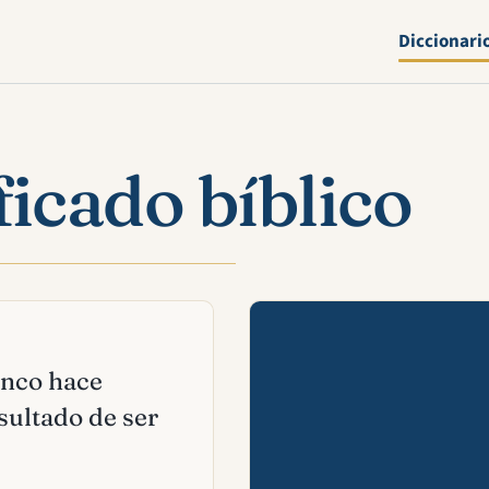
Diccionari
ficado bíblico
Mira esta 
lanco hace
sultado de ser