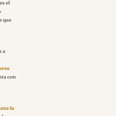
es el
o
os que
n a
seres
nta con
nte la