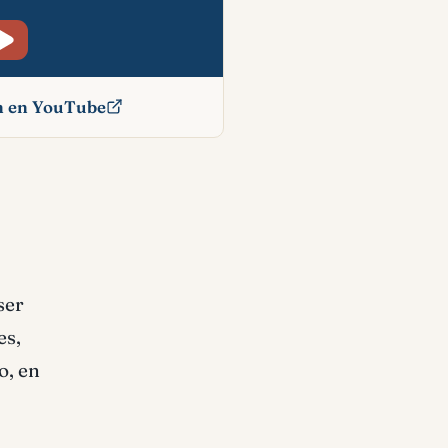
ón en YouTube
bíblico
ser
es,
o, en