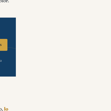
olor.
s
ra
o,
lo