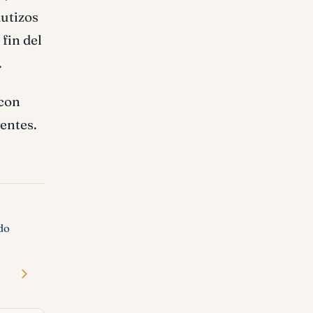
autizos
fin del
.
 con
sentes.
do