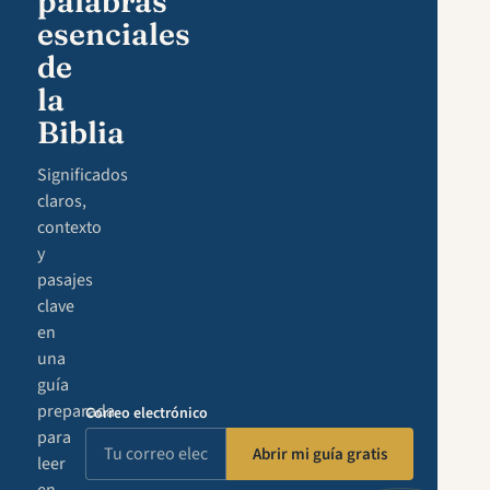
palabras
esenciales
de
la
Biblia
Significados
claros,
contexto
y
pasajes
clave
en
una
guía
preparada
Correo electrónico
para
Abrir mi guía gratis
leer