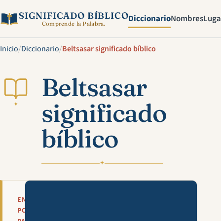
SIGNIFICADO BÍBLICO
Diccionario
Nombres
Luga
Comprende la Palabra.
Inicio
/
Diccionario
/
Beltsasar significado bíblico
Beltsasar
significado
✦
bíblico
✦
Mira esta explicación en víde
EN
POCAS