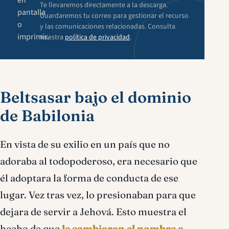
en
Te llevaremos directamente a la descarga.
pantalla
Guardaremos tu correo para gestionar el recurso
o
y las comunicaciones relacionadas. Consulta
imprimir.
nuestra
política de privacidad
.
Beltsasar bajo el dominio
de Babilonia
En vista de su exilio en un país que no
adoraba al todopoderoso, era necesario que
él adoptara la forma de conducta de ese
lugar. Vez tras vez, lo presionaban para que
dejara de servir a Jehová. Esto muestra el
hecho de que
le cambiaran el nombre a