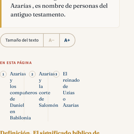
Azarías , es nombre de personas del
antiguo testamento.
A−
A+
Tamaño del texto
EN ESTA PÁGINA
Azarías
Azarías
El
y
y
reinado
los
la
de
compañeros
corte
Uzías
de
de
o
Daniel
Salomón
Azarías
en
Babilonia
Definición.
El significado bíblico de