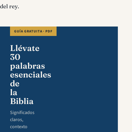
del rey.
GUÍA GRATUITA · PDF
Llévate
30
palabras
esenciales
de
la
Biblia
Significados
claros,
contexto