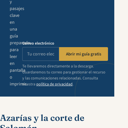
y
pasajes
clave
en
una
guía
preparada
Correo electrónico
para
Abrir mi guía gratis
leer
en
Te llevaremos directamente a la descarga.
pantalla
Guardaremos tu correo para gestionar el recurso
o
y las comunicaciones relacionadas. Consulta
imprimir.
nuestra
política de privacidad
.
Azarías y la corte de