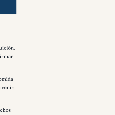
uición.
firmar
comida
 venir;
echos