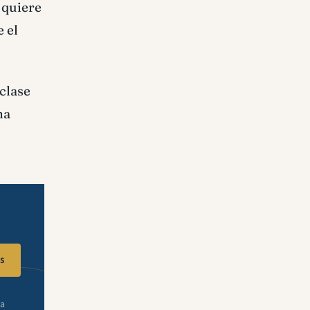
 quiere
 el
 clase
na
s
ra