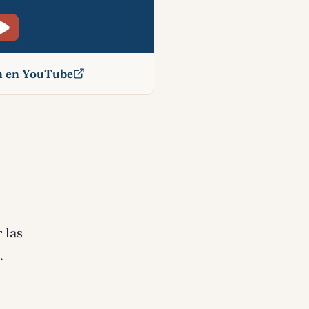
ón en YouTube
lico
 las
.