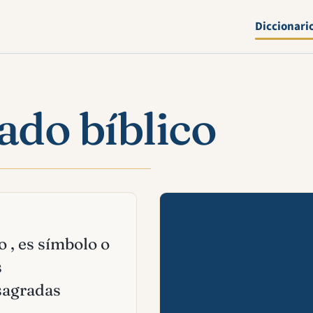
Diccionari
cado bíblico
Mira esta 
o , es símbolo o
s
sagradas