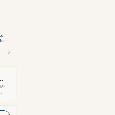
to
lico
022
ción
26