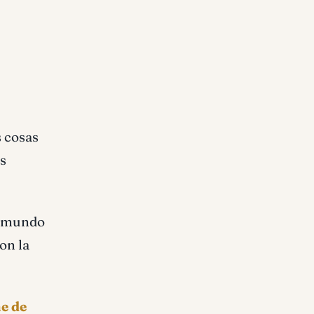
s cosas
as
l mundo
on la
e de