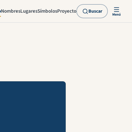
o
Nombres
Lugares
Símbolos
Proyecto
Buscar
Menú
explicación en vídeo