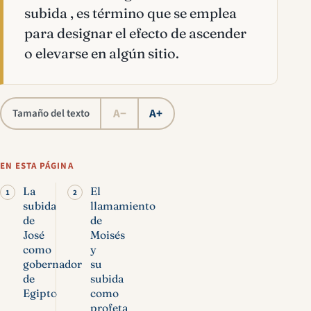
subida , es término que se emplea
para designar el efecto de ascender
o elevarse en algún sitio.
A−
A+
Tamaño del texto
EN ESTA PÁGINA
La
El
subida
llamamiento
de
de
José
Moisés
como
y
gobernador
su
de
subida
Egipto
como
profeta