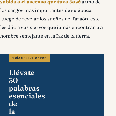
subida o el ascenso que tuvo José
a uno de
los cargos más importantes de su época.
Luego de revelar los sueños del faraón, este
les dijo a sus siervos que jamás encontraría a
hombre semejante en la faz de la tierra.
GUÍA GRATUITA · PDF
Llévate
30
palabras
esenciales
de
la