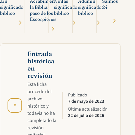
Zin
Acrabim en
Ninfas
Adumín
Salmos
significado
la Biblia:
significado
significado
24
bíblico
paso de los
bíblico
bíblico
Escorpiones
Entrada
histórica
en
revisión
Esta ficha
procede del
Publicado
archivo
7 de mayo de 2023
✦
histórico y
Última actualización
todavía no ha
22 de julio de 2026
completado la
revisión