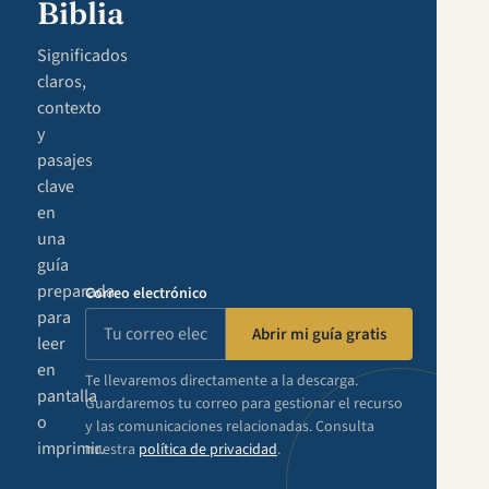
Biblia
Significados
claros,
contexto
y
pasajes
clave
en
una
guía
preparada
Correo electrónico
para
Abrir mi guía gratis
leer
en
Te llevaremos directamente a la descarga.
pantalla
Guardaremos tu correo para gestionar el recurso
o
y las comunicaciones relacionadas. Consulta
imprimir.
nuestra
política de privacidad
.