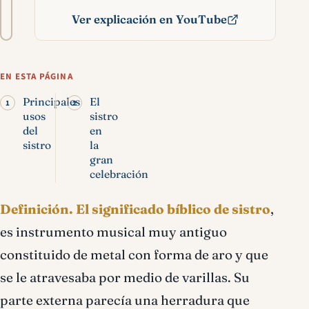
A−
A+
del
Ver explicación en YouTube
texto
Sistro significado bíblico
EN ESTA PÁGINA
Principales
El
usos
sistro
del
en
sistro
la
gran
celebración
Definición.
El significado bíblico de sistro
,
es instrumento musical muy antiguo
constituido de metal con forma de aro y que
se le atravesaba por medio de varillas. Su
parte externa parecía una herradura que