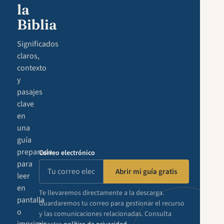
la
Biblia
Significados
claros,
contexto
y
pasajes
clave
en
una
guía
preparada
Correo electrónico
para
Abrir mi guía gratis
leer
en
Te llevaremos directamente a la descarga.
pantalla
Guardaremos tu correo para gestionar el recurso
o
y las comunicaciones relacionadas. Consulta