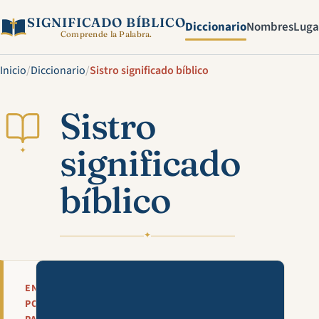
SIGNIFICADO BÍBLICO
Diccionario
Nombres
Luga
Comprende la Palabra.
Inicio
/
Diccionario
/
Sistro significado bíblico
Sistro
significado
✦
bíblico
✦
Mira esta explicación en víde
EN
POCAS