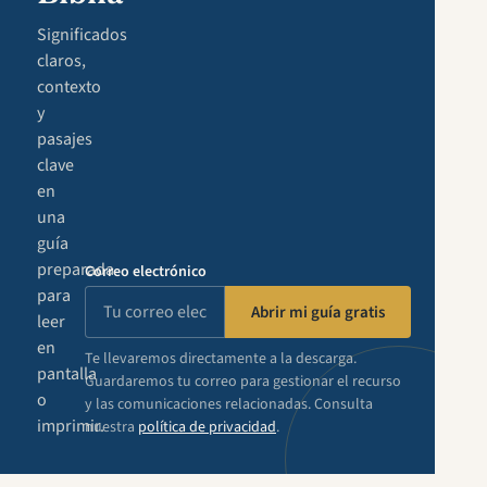
Significados
claros,
contexto
y
pasajes
clave
en
una
guía
preparada
Correo electrónico
para
Abrir mi guía gratis
leer
en
Te llevaremos directamente a la descarga.
pantalla
Guardaremos tu correo para gestionar el recurso
o
y las comunicaciones relacionadas. Consulta
imprimir.
nuestra
política de privacidad
.