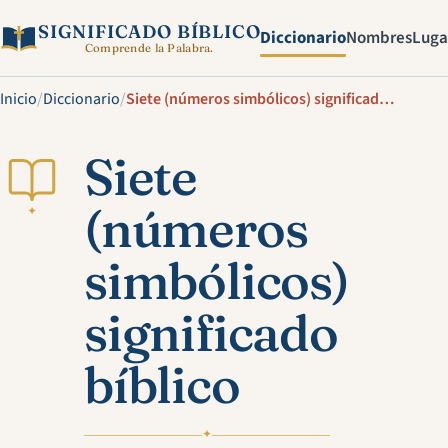
SIGNIFICADO BÍBLICO
Diccionario
Nombres
Luga
Comprende la Palabra.
Inicio
/
Diccionario
/
Siete (números simbólicos) significado bíblico
Siete
(números
✦
simbólicos)
significado
bíblico
✦