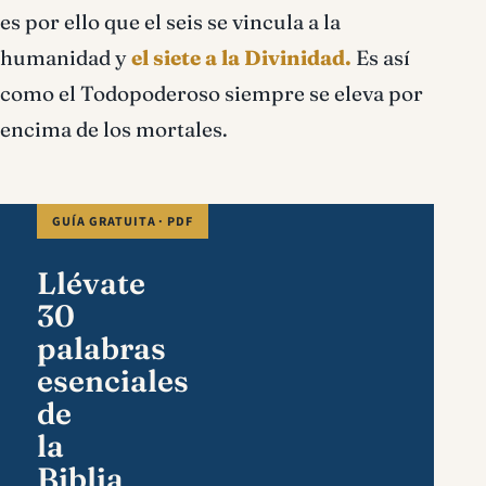
es por ello que el seis se vincula a la
humanidad y
el siete a la Divinidad.
Es así
como el Todopoderoso siempre se eleva por
encima de los mortales.
GUÍA GRATUITA · PDF
Llévate
30
palabras
esenciales
de
la
Biblia