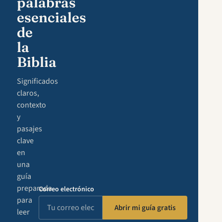
palabras
esenciales
de
la
Biblia
Significados
claros,
contexto
y
pasajes
clave
en
una
guía
preparada
Correo electrónico
para
Abrir mi guía gratis
leer