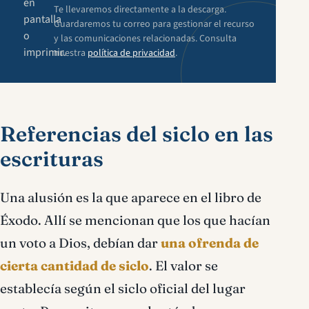
en
Te llevaremos directamente a la descarga.
pantalla
Guardaremos tu correo para gestionar el recurso
o
y las comunicaciones relacionadas. Consulta
imprimir.
nuestra
política de privacidad
.
Referencias del siclo en las
escrituras
Una alusión es la que aparece en el libro de
Éxodo. Allí se mencionan que los que hacían
un voto a Dios, debían dar
una ofrenda de
cierta cantidad de siclo
. El valor se
establecía según el siclo oficial del lugar