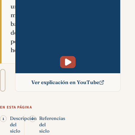
una
mesura
básica
de
peso
hebrea.
Tamaño
A−
A+
del
Ver explicación en YouTube
texto
Siclo significado bíblico
EN ESTA PÁGINA
Descripción
Referencias
del
del
siclo
siclo