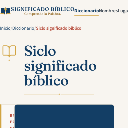
SIGNIFICADO BÍBLICO
Diccionario
Nombres
Luga
Comprende la Palabra.
Inicio
/
Diccionario
/
Siclo significado bíblico
Siclo
significado
✦
bíblico
✦
Mira esta explicación en víde
EN
POCAS