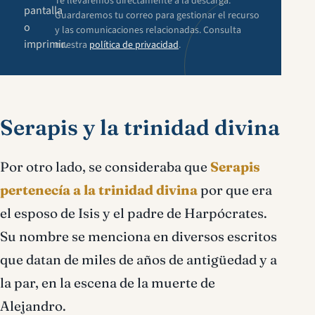
Te llevaremos directamente a la descarga.
pantalla
Guardaremos tu correo para gestionar el recurso
o
y las comunicaciones relacionadas. Consulta
imprimir.
nuestra
política de privacidad
.
Serapis y la trinidad divina
Por otro lado, se consideraba que
Serapis
pertenecía a la trinidad divina
por que era
el esposo de Isis y el padre de Harpócrates.
Su nombre se menciona en diversos escritos
que datan de miles de años de antigüedad y a
la par, en la escena de la muerte de
Alejandro.