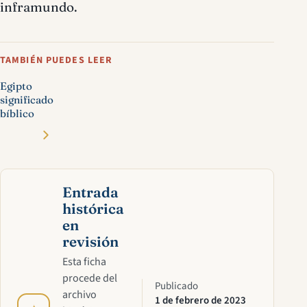
inframundo.
TAMBIÉN PUEDES LEER
Egipto
significado
bíblico
Entrada
histórica
en
revisión
Esta ficha
procede del
Publicado
archivo
1 de febrero de 2023