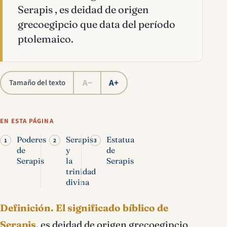
Serapis , es deidad de origen
grecoegipcio que data del período
ptolemaico.
A−
A+
Tamaño del texto
EN ESTA PÁGINA
Poderes
Serapis
Estatua
de
y
de
Serapis
la
Serapis
trinidad
divina
Definición.
El significado bíblico de
Serapis
, es deidad de origen grecoegipcio