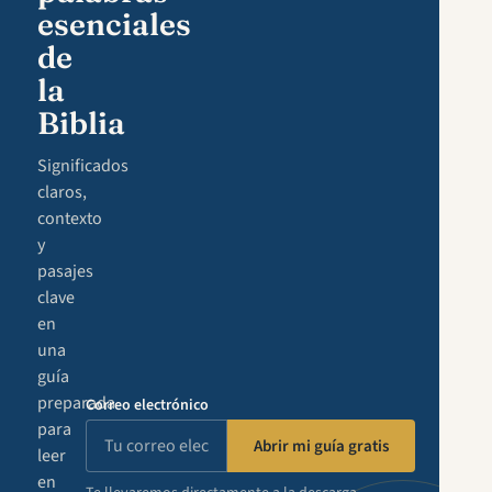
esenciales
de
la
Biblia
Significados
claros,
contexto
y
pasajes
clave
en
una
guía
preparada
Correo electrónico
para
Abrir mi guía gratis
leer
en