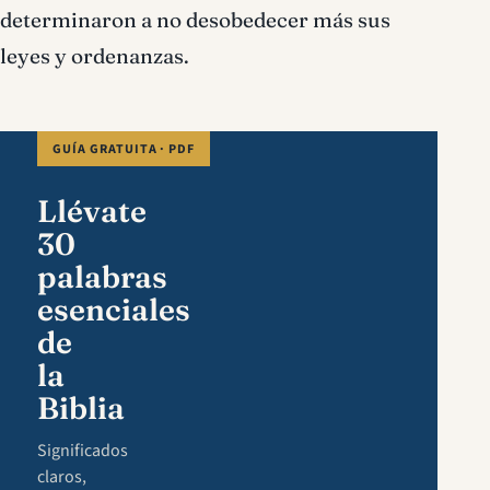
determinaron a no desobedecer más sus
leyes y ordenanzas.
GUÍA GRATUITA · PDF
Llévate
30
palabras
esenciales
de
la
Biblia
Significados
claros,