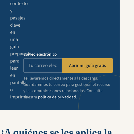
contexto
y
pasajes
clave
en
una
guía
preparada
Correo electrónico
para
Abrir mi guía gratis
leer
en
Te llevaremos directamente a la descarga.
pantalla
Guardaremos tu correo para gestionar el recurso
o
y las comunicaciones relacionadas. Consulta
imprimir.
nuestra
política de privacidad
.
¿A quiénes se les aplica la