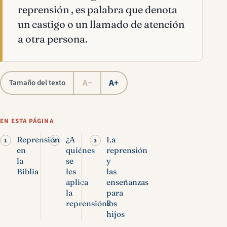
reprensión , es palabra que denota
un castigo o un llamado de atención
a otra persona.
A−
A+
Tamaño del texto
EN ESTA PÁGINA
Reprensión
¿A
La
en
quiénes
reprensión
la
se
y
Biblia
les
las
aplica
enseñanzas
la
para
reprensión?
los
hijos