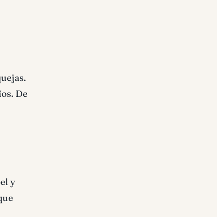
quejas.
íos. De
el y
que