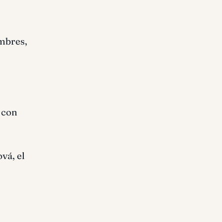
mbres,
 con
vá, el