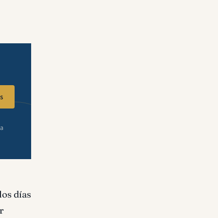
s
ra
los días
r