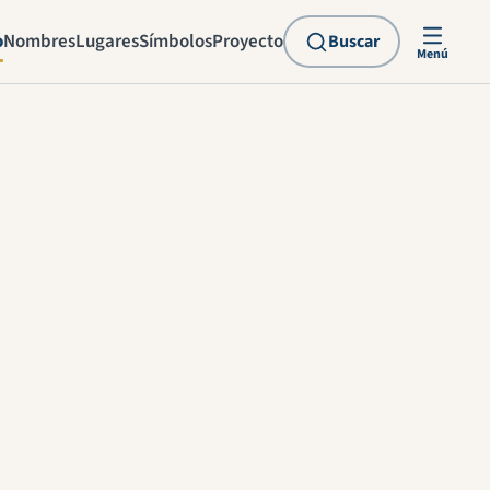
o
Nombres
Lugares
Símbolos
Proyecto
Buscar
Menú