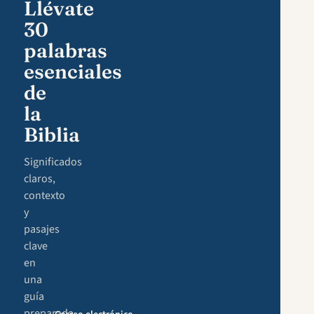
Llévate
30
palabras
esenciales
de
la
Biblia
Significados
claros,
contexto
y
pasajes
clave
en
una
guía
preparada