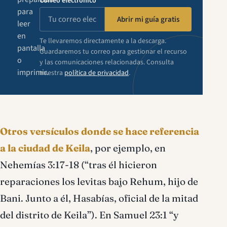
Correo electrónico
para
Abrir mi guía gratis
leer
en
Te llevaremos directamente a la descarga.
pantalla
Guardaremos tu correo para gestionar el recurso
o
y las comunicaciones relacionadas. Consulta
imprimir.
nuestra
política de privacidad
.
Otros versículos donde se hace referencia
a la ciudad de Keila
, por ejemplo, en
Nehemías 3:17-18 (“tras él hicieron
reparaciones los levitas bajo Rehum, hijo de
Bani. Junto a él, Hasabías, oficial de la mitad
del distrito de Keila”). En Samuel 23:1 “y