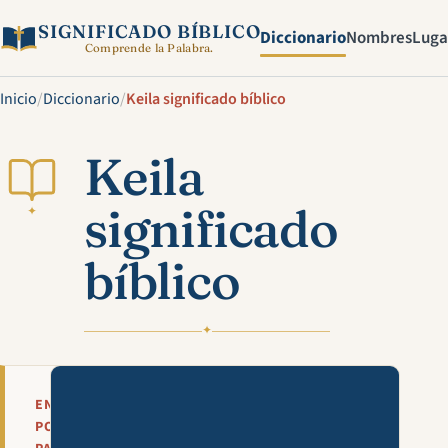
SIGNIFICADO BÍBLICO
Diccionario
Nombres
Luga
Comprende la Palabra.
Inicio
/
Diccionario
/
Keila significado bíblico
Keila
significado
✦
bíblico
✦
Mira esta explicación en víde
EN
POCAS