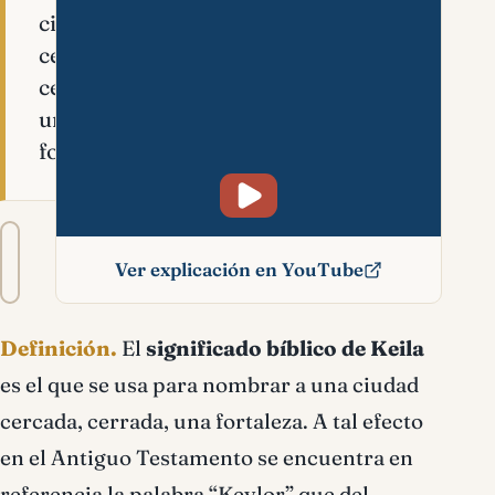
ciudad
cercada,
cerrada,
una
fortaleza.
Tamaño
A−
A+
del
Ver explicación en YouTube
texto
Keila significado bíblico
Definición.
El
significado bíblico de Keila
es el que se usa para nombrar a una ciudad
cercada, cerrada, una fortaleza. A tal efecto
en el Antiguo Testamento se encuentra en
referencia la palabra “Keylor” que del