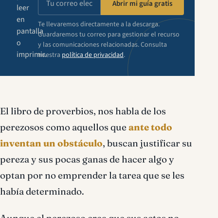
Abrir mi guía gratis
leer
en
Te llevaremos directamente a la descarga.
pantalla
Guardaremos tu correo para gestionar el recurso
o
y las comunicaciones relacionadas. Consulta
imprimir.
nuestra
política de privacidad
.
El libro de proverbios, nos habla de los
perezosos como aquellos que
ante todo
inventan un obstáculo
, buscan justificar su
pereza y sus pocas ganas de hacer algo y
optan por no emprender la tarea que se les
había determinado.