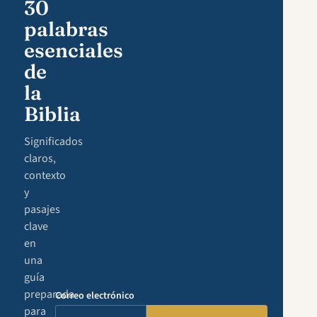
30
palabras
esenciales
de
la
Biblia
Significados
claros,
contexto
y
pasajes
clave
en
una
guía
preparada
Correo electrónico
para