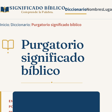
SIGNIFICADO BÍBLICO
Diccionario
Nombres
Luga
Comprende la Palabra.
Inicio
/
Diccionario
/
Purgatorio significado bíblico
Purgatorio
significado
✦
bíblico
✦
Mira esta explicación en víde
EN
POCAS