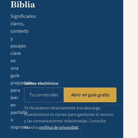
Biblia
Significados
claros,
contexto
y
pasajes
clave
en
una
guía
preparada
Correo electrónico
para
Abrir mi guía gratis
leer
en
Te llevaremos directamente a la descarga.
pantalla
Guardaremos tu correo para gestionar el recurso
o
y las comunicaciones relacionadas. Consulta
imprimir.
nuestra
política de privacidad
.